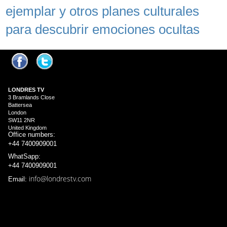
ejemplar y otros planes culturales
para descubrir emociones ocultas
LONDRES
TV
3 Bramlands Close
Battersea
London
SW11 2NR
United Kingdom
Office numbers:
+44 7400909001
WhatSapp:
+44 7400909001
info@londrestv.com
Email: