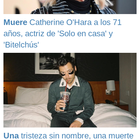
Muere
Catherine O'Hara a los 71
años, actriz de 'Solo en casa' y
'Bitelchús'
Una
tristeza sin nombre, una muerte