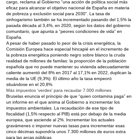
cargo, reclama al Gobierno “una acción de política social más
eficaz para alcanzar el objetivo nacional de España en materia
de pobreza y exclusión social para 2030”. La tasa de
sinhogarismo también se ha incrementado pasando del 1,5% la
pasada década al 3,4%, en 2020, según los datos del gobierno
comunitario, que apunta a “peores condiciones de vida” en
España.
A pesar de haber pasado lo peor de la crisis energética, la
Comisión Europea hace especial hincapié en el incremento de
la pobreza energética poniendo negro sobre blanco la cruda
realidad de millones de familas: la proporción de la población
española que no puede mantener su vivienda adecuadamente
caliente aumentó del 8% en 2017 al 17,1% en 2022, duplican la
media de la UE (9,3%). El último año la tasa empeoró
situándose en el 20,8%.
Más impuestos 'verdes' para recaudar 7.000 millones
Bruselas enuncia el principio de que “quien contamina paga” en
un informe en el que anima al Gobierno a incrementar los
impuestos ambientales. La recaudación de ese tipo de
fiscalidad (1,5% respecto al PIB) está por debajo de la media
europea, que asciende al 2%. Incrementar los actuales
gravámenes o imponer nuevas tasas para incrementar esas
cinco décimas supondría unos 7.300 millones de euros extra
para las arcas públicas.