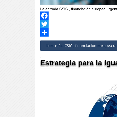
La entrada CSIC , financiación europea urgen
Facebook
Twitter
Share
Leer más: CSIC , financiación europea ur
Estrategia para la Ig