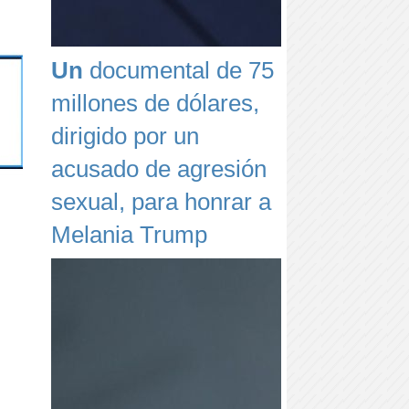
Un
documental de 75
millones de dólares,
dirigido por un
acusado de agresión
sexual, para honrar a
Melania Trump