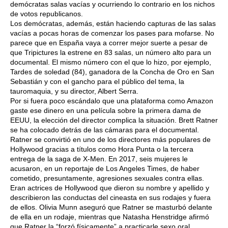
demócratas salas vacías y ocurriendo lo contrario en los nichos
de votos republicanos.
Los demócratas, además, están haciendo capturas de las salas
vacías a pocas horas de comenzar los pases para mofarse. No
parece que en España vaya a correr mejor suerte a pesar de
que Tripictures la estrene en 83 salas, un número alto para un
documental. El mismo número con el que lo hizo, por ejemplo,
Tardes de soledad (84), ganadora de la Concha de Oro en San
Sebastián y con el gancho para el público del tema, la
tauromaquia, y su director, Albert Serra.
Por si fuera poco escándalo que una plataforma como Amazon
gaste ese dinero en una película sobre la primera dama de
EEUU, la elección del director complica la situación. Brett Ratner
se ha colocado detrás de las cámaras para el documental.
Ratner se convirtió en uno de los directores más populares de
Hollywood gracias a títulos como Hora Punta o la tercera
entrega de la saga de X-Men. En 2017, seis mujeres le
acusaron, en un reportaje de Los Angeles Times, de haber
cometido, presuntamente, agresiones sexuales contra ellas.
Eran actrices de Hollywood que dieron su nombre y apellido y
describieron las conductas del cineasta en sus rodajes y fuera
de ellos. Olivia Munn aseguró que Ratner se masturbó delante
de ella en un rodaje, mientras que Natasha Henstridge afirmó
que Ratner la “forzó físicamente” a practicarle sexo oral.