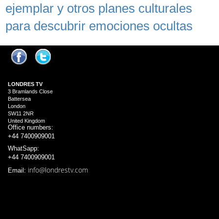
ejemplar y otros planes culturales
para descubrir emociones ocultas
LONDRES
TV
3 Bramlands Close
Battersea
London
SW11 2NR
United Kingdom
Office numbers:
+44 7400909001
WhatSapp:
+44 7400909001
info@londrestv.com
Email: