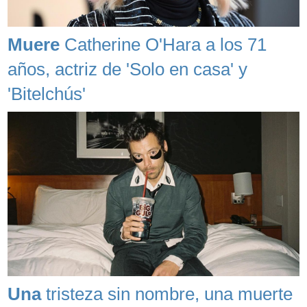
Muere
Catherine O'Hara a los 71
años, actriz de 'Solo en casa' y
'Bitelchús'
Una
tristeza sin nombre, una muerte