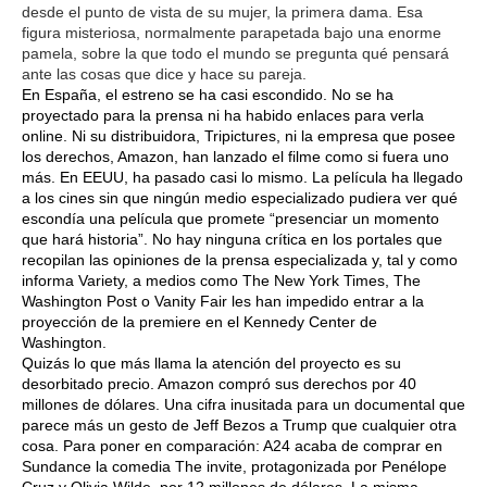
desde el punto de vista de su mujer, la primera dama. Esa
figura misteriosa, normalmente parapetada bajo una enorme
pamela, sobre la que todo el mundo se pregunta qué pensará
ante las cosas que dice y hace su pareja.
En España, el estreno se ha casi escondido. No se ha
proyectado para la prensa ni ha habido enlaces para verla
online. Ni su distribuidora, Tripictures, ni la empresa que posee
los derechos, Amazon, han lanzado el filme como si fuera uno
más. En EEUU, ha pasado casi lo mismo. La película ha llegado
a los cines sin que ningún medio especializado pudiera ver qué
escondía una película que promete “presenciar un momento
que hará historia”. No hay ninguna crítica en los portales que
recopilan las opiniones de la prensa especializada y, tal y como
informa Variety, a medios como The New York Times, The
Washington Post o Vanity Fair les han impedido entrar a la
proyección de la premiere en el Kennedy Center de
Washington.
Quizás lo que más llama la atención del proyecto es su
desorbitado precio. Amazon compró sus derechos por 40
millones de dólares. Una cifra inusitada para un documental que
parece más un gesto de Jeff Bezos a Trump que cualquier otra
cosa. Para poner en comparación: A24 acaba de comprar en
Sundance la comedia The invite, protagonizada por Penélope