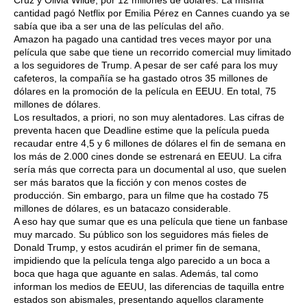
Cruz y Olivia Wilde, por 12 millones de dólares. La misma
cantidad pagó Netflix por Emilia Pérez en Cannes cuando ya se
sabía que iba a ser una de las películas del año.
Amazon ha pagado una cantidad tres veces mayor por una
película que sabe que tiene un recorrido comercial muy limitado
a los seguidores de Trump. A pesar de ser café para los muy
cafeteros, la compañía se ha gastado otros 35 millones de
dólares en la promoción de la película en EEUU. En total, 75
millones de dólares.
Los resultados, a priori, no son muy alentadores. Las cifras de
preventa hacen que Deadline estime que la película pueda
recaudar entre 4,5 y 6 millones de dólares el fin de semana en
los más de 2.000 cines donde se estrenará en EEUU. La cifra
sería más que correcta para un documental al uso, que suelen
ser más baratos que la ficción y con menos costes de
producción. Sin embargo, para un filme que ha costado 75
millones de dólares, es un batacazo considerable.
A eso hay que sumar que es una película que tiene un fanbase
muy marcado. Su público son los seguidores más fieles de
Donald Trump, y estos acudirán el primer fin de semana,
impidiendo que la película tenga algo parecido a un boca a
boca que haga que aguante en salas. Además, tal como
informan los medios de EEUU, las diferencias de taquilla entre
estados son abismales, presentando aquellos claramente