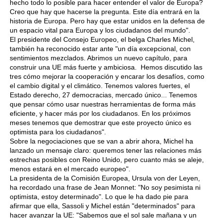
hecho todo lo posible para hacer entender el valor de Europa?
Creo que hay que hacerse la pregunta. Este día entrará en la
historia de Europa. Pero hay que estar unidos en la defensa de
un espacio vital para Europa y los ciudadanos del mundo".
El presidente del Consejo Europeo, el belga Charles Michel,
también ha reconocido estar ante "un día excepcional, con
sentimientos mezclados. Abrimos un nuevo capítulo, para
construir una UE más fuerte y ambiciosa. Hemos discutido las
tres cómo mejorar la cooperación y encarar los desafíos, como
el cambio digital y el climático. Tenemos valores fuertes, el
Estado derecho, 27 democracias, mercado único... Tenemos
que pensar cómo usar nuestras herramientas de forma más
eficiente, y hacer más por los ciudadanos. En los próximos
meses tenemos que demostrar que este proyecto único es
optimista para los ciudadanos".
Sobre la negociaciones que se van a abrir ahora, Michel ha
lanzado un mensaje claro: queremos tener las relaciones más
estrechas posibles con Reino Unido, pero cuanto más se aleje,
menos estará en el mercado europeo".
La presidenta de la Comisión Europea, Ursula von der Leyen,
ha recordado una frase de Jean Monnet: "No soy pesimista ni
optimista, estoy determinado". Lo que le ha dado pie para
afirmar que ella, Sassoli y Michel están "determinados" para
hacer avanzar la UE: "Sabemos que el sol sale mañana y un