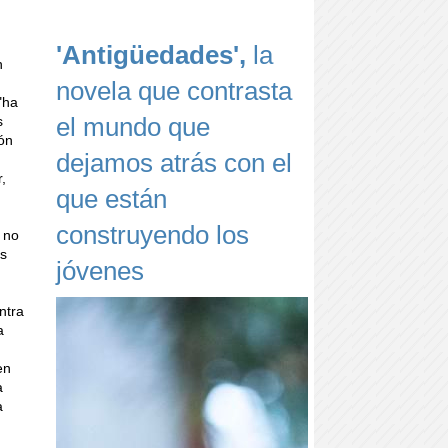
'Antigüedades',
la
n
novela que contrasta
"ha
el mundo que
s
ión
dejamos atrás con el
,
que están
construyendo los
 no
es
jóvenes
ntra
a
en
a
a