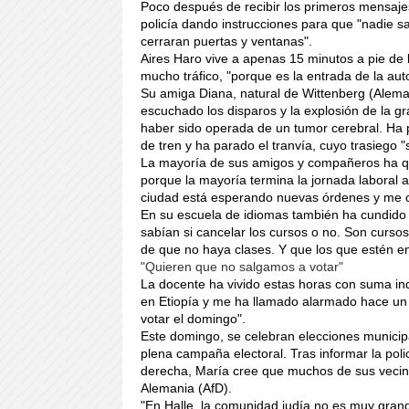
Poco después de recibir los primeros mensaje
policía dando instrucciones para que "nadie s
cerraran puertas y ventanas".
Aires Haro vive a apenas 15 minutos a pie de l
mucho tráfico, "porque es la entrada de la aut
Su amiga Diana, natural de Wittenberg (Alemani
escuchado los disparos y la explosión de la gr
haber sido operada de un tumor cerebral. Ha 
de tren y ha parado el tranvía, cuyo trasieg
La mayoría de sus amigos y compañeros ha qu
porque la mayoría termina la jornada laboral a
ciudad está esperando nuevas órdenes y me 
En su escuela de idiomas también ha cundido 
sabían si cancelar los cursos o no. Son cursos
de que no haya clases. Y que los que estén en
"Quieren que no salgamos a votar"
La docente ha vivido estas horas con suma inq
en Etiopía y me ha llamado alarmado hace un 
votar el domingo".
Este domingo, se celebran elecciones municipal
plena campaña electoral. Tras informar la pol
derecha, María cree que muchos de sus vecinos
Alemania (AfD).
"En Halle, la comunidad judía no es muy grand