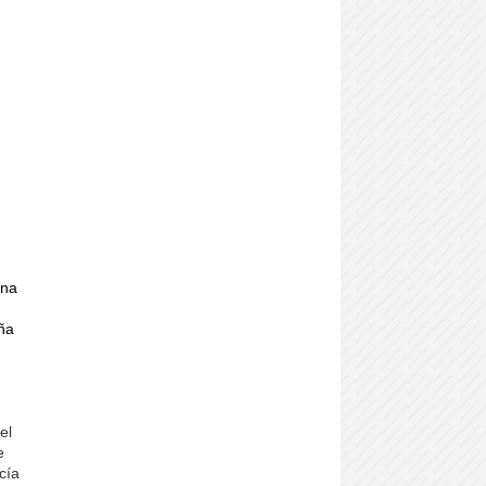
una
eña
el
e
cía