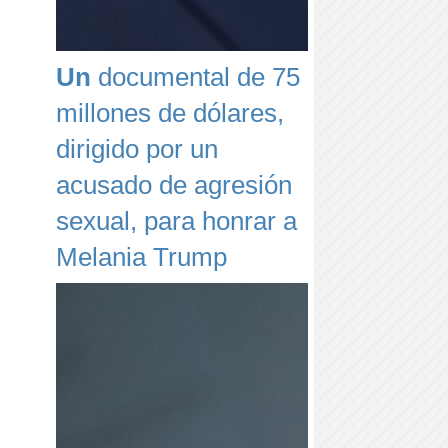
Un
documental de 75
millones de dólares,
dirigido por un
acusado de agresión
sexual, para honrar a
Melania Trump