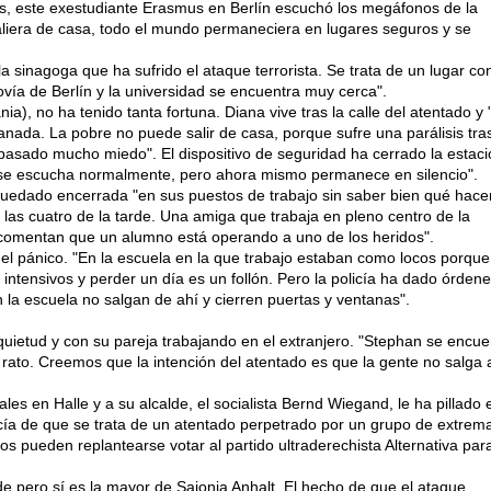
s, este exestudiante Erasmus en Berlín escuchó los megáfonos de la
aliera de casa, todo el mundo permaneciera en lugares seguros y se
a sinagoga que ha sufrido el ataque terrorista. Se trata de un lugar co
ovía de Berlín y la universidad se encuentra muy cerca".
a), no ha tenido tanta fortuna. Diana vive tras la calle del atentado y 
anada. La pobre no puede salir de casa, porque sufre una parálisis tra
pasado mucho miedo". El dispositivo de seguridad ha cerrado la estac
o "se escucha normalmente, pero ahora mismo permanece en silencio".
edado encerrada "en sus puestos de trabajo sin saber bien qué hacer
 las cuatro de la tarde. Una amiga que trabaja en pleno centro de la
comentan que un alumno está operando a uno de los heridos".
el pánico. "En la escuela en la que trabajo estaban como locos porque
 intensivos y perder un día es un follón. Pero la policía ha dado órden
 la escuela no salgan de ahí y cierren puertas y ventanas".
uietud y con su pareja trabajando en el extranjero. "Stephan se encue
rato. Creemos que la intención del atentado es que la gente no salga 
es en Halle y a su alcalde, el socialista Bernd Wiegand, le ha pillado 
icía de que se trata de un atentado perpetrado por un grupo de extrem
 pueden replantearse votar al partido ultraderechista Alternativa par
e pero sí es la mayor de Sajonia Anhalt. El hecho de que el ataque