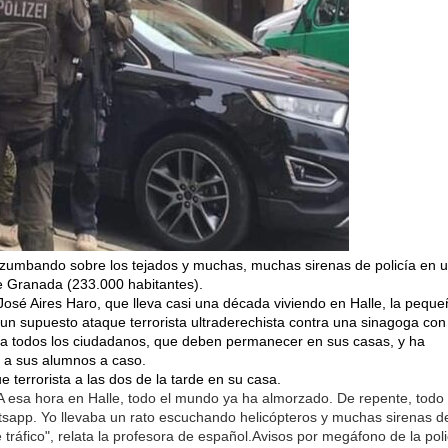
os zumbando sobre los tejados y muchas, muchas sirenas de policía en 
e Granada (233.000 habitantes).
 José Aires Haro, que lleva casi una década viviendo en Halle, la pequ
un supuesto ataque terrorista ultraderechista contra una sinagoga con
do a todos los ciudadanos, que deben permanecer en sus casas, y ha
n a sus alumnos a caso.
e terrorista a las dos de la tarde en su casa.
A esa hora en Halle, todo el mundo ya ha almorzado. De repente, todo 
pp. Yo llevaba un rato escuchando helicópteros y muchas sirenas d
 tráfico", relata la profesora de español.Avisos por megáfono de la poli