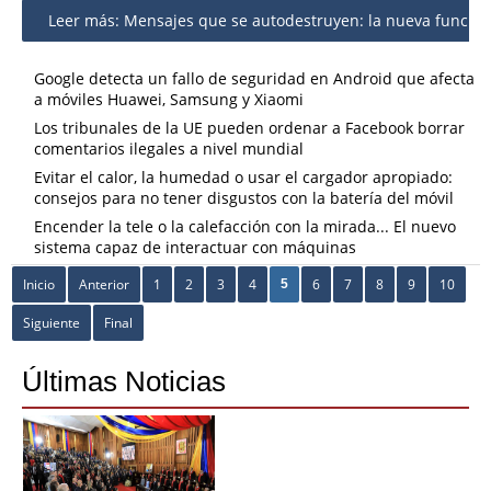
Leer más: Mensajes que se autodestruyen: la nueva función
Google detecta un fallo de seguridad en Android que afecta
a móviles Huawei, Samsung y Xiaomi
Los tribunales de la UE pueden ordenar a Facebook borrar
comentarios ilegales a nivel mundial
Evitar el calor, la humedad o usar el cargador apropiado:
consejos para no tener disgustos con la batería del móvil
Encender la tele o la calefacción con la mirada... El nuevo
sistema capaz de interactuar con máquinas
Inicio
Anterior
1
2
3
4
6
7
8
9
10
5
Siguiente
Final
Últimas Noticias