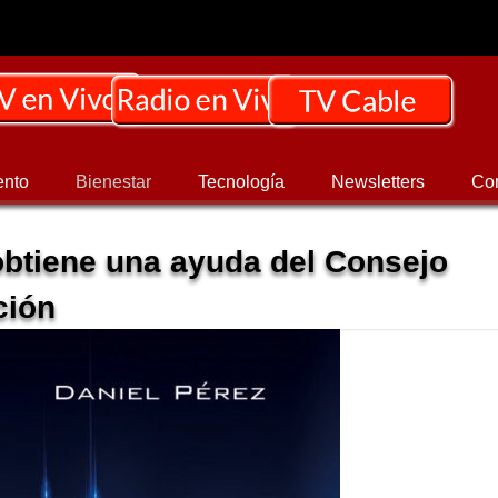
ento
Bienestar
Tecnología
Newsletters
Co
btiene una ayuda del Consejo
ción