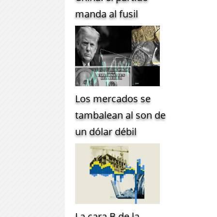
manda al fusil
Los mercados se
tambalean al son de
un dólar débil
La cara B de la