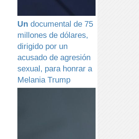
Un
documental de 75
millones de dólares,
dirigido por un
acusado de agresión
sexual, para honrar a
Melania Trump