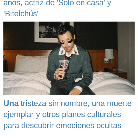
años, actriz de 'Solo en casa' y
'Bitelchús'
Una
tristeza sin nombre, una muerte
ejemplar y otros planes culturales
para descubrir emociones ocultas