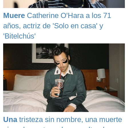
Muere
Catherine O'Hara a los 71
años, actriz de 'Solo en casa' y
'Bitelchús'
Una
tristeza sin nombre, una muerte