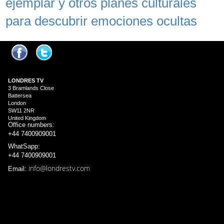
ejemplar y otros planes culturales
para descubrir emociones ocultas
LONDRES
TV
3 Bramlands Close
Battersea
London
SW11 2NR
United Kingdom
Office numbers:
+44 7400909001
WhatSapp:
+44 7400909001
info@londrestv.com
Email: