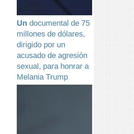
Un
documental de 75
millones de dólares,
dirigido por un
acusado de agresión
sexual, para honrar a
Melania Trump