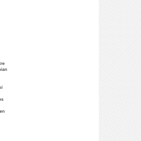
tre
nían
al
es
 en