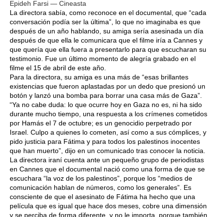
Epideh Farsi — Cineasta
La directora sabía, como reconoce en el documental, que “cada
conversación podía ser la última”, lo que no imaginaba es que
después de un año hablando, su amiga sería asesinada un día
después de que ella le comunicara que el filme iría a Cannes y
que quería que ella fuera a presentarlo para que escucharan su
testimonio. Fue un último momento de alegría grabado en el
filme el 15 de abril de este año.
Para la directora, su amiga es una más de “esas brillantes
existencias que fueron aplastadas por un dedo que presionó un
botón y lanzó una bomba para borrar una casa más de Gaza”.
“Ya no cabe duda: lo que ocurre hoy en Gaza no es, ni ha sido
durante mucho tiempo, una respuesta a los crímenes cometidos
por Hamás el 7 de octubre; es un genocidio perpetrado por
Israel. Culpo a quienes lo cometen, así como a sus cómplices, y
pido justicia para Fátima y para todos los palestinos inocentes
que han muerto”, dijo en un comunicado tras conocer la noticia.
La directora iraní cuenta ante un pequeño grupo de periodistas
en Cannes que el documental nació como una forma de que se
escuchara “la voz de los palestinos”, porque los “medios de
comunicación hablan de números, como los generales”. Es
consciente de que el asesinato de Fátima ha hecho que una
película que es igual que hace dos meses, cobre una dimensión
y se perciba de forma diferente, y no le importa, porque también