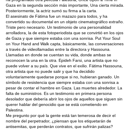
Gaza en la segunda sección más importante, Una cierta mirada.
Posteriormente, la actriz sumó su firma a la carta.
El asesinato de Fátima fue un mazazo para todos, y ha
convertido su documental en un objeto cinematográfico extraño.
Triste pero necesario. Un testimonio de una personalidad
arrolladora, la de esta fotoperiodista que se convirtió en los ojos
de Gaza y que siempre estaba con una sonrisa. Put Your Soul
on Your Hand and Walk capta, básicamente, las conversaciones
a través de videollamadas entre la directora y Hassouna.
Llamadas en donde se cuentan su vida, donde ambas se
reconocen la una en la otra. Epideh Farsi, una artista que no
puede volver a su país. Que vive en el exilio. Fátima Hassouna,
otra artista que no puede salir y que ha decidido
voluntariamente quedarse porque si no, hubieran ganado. Un
símbolo de resistencia que siempre estaba con una sonrisa a
pesar de contar el hambre en Gaza. Las muertes alrededor. La
falta de suministros. Es un testimonio en primera persona
desolador que debería abrir los ojos de aquellos que siguen sin
querer hablar del genocidio que se está cometiendo en
Palestina.
Me pregunto por qué la gente está tan temerosa de decir el
nombre del perpetrador, ¿piensan que los etiquetarán de
antisemitas, que perderán contratos, que sufrirán palizas?