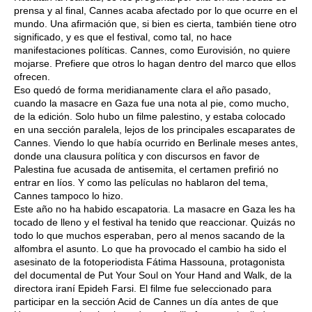
prensa y al final, Cannes acaba afectado por lo que ocurre en el
mundo. Una afirmación que, si bien es cierta, también tiene otro
significado, y es que el festival, como tal, no hace
manifestaciones políticas. Cannes, como Eurovisión, no quiere
mojarse. Prefiere que otros lo hagan dentro del marco que ellos
ofrecen.
Eso quedó de forma meridianamente clara el año pasado,
cuando la masacre en Gaza fue una nota al pie, como mucho,
de la edición. Solo hubo un filme palestino, y estaba colocado
en una sección paralela, lejos de los principales escaparates de
Cannes. Viendo lo que había ocurrido en Berlinale meses antes,
donde una clausura política y con discursos en favor de
Palestina fue acusada de antisemita, el certamen prefirió no
entrar en líos. Y como las películas no hablaron del tema,
Cannes tampoco lo hizo.
Este año no ha habido escapatoria. La masacre en Gaza les ha
tocado de lleno y el festival ha tenido que reaccionar. Quizás no
todo lo que muchos esperaban, pero al menos sacando de la
alfombra el asunto. Lo que ha provocado el cambio ha sido el
asesinato de la fotoperiodista Fátima Hassouna, protagonista
del documental de Put Your Soul on Your Hand and Walk, de la
directora iraní Epideh Farsi. El filme fue seleccionado para
participar en la sección Acid de Cannes un día antes de que