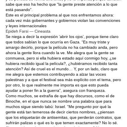
sabe que eso ha hecho que “la gente preste atención a lo que
está pasando”.
Este es el principal problema al que nos enfrentamos ahora:
cada vez más gobernantes y gobiernos violan las convenciones
y leyes internacionales
Epideh Farsi — Cineasta
Se niega a decir la expresión ‘abrir los ojos’, porque tiene claro
que todos sabían lo que ocurría en Gaza. “Es muy triste y
amargo decirlo, porque la película no ha cambiado anda, pero
ahora la gente llora cuando la ve. Me alegra que la gente se
conmueva, pero si ella hubiera estado aquí conmigo hoy, ¿se
hubiera recibido igual la película?, ¿hubiéramos recibido tanta
atención? Así de cruel es el mundo… Y, por un lado, claro que
me alegra que estemos contribuyendo a alzar las voces
palestinas y a que el festival sea más explícito con el tema, pero
por otro, lo que realmente me importa es que esto pueda
ayudar a poner fin a la guerra”, asegura con franqueza.
Como muchos, se extraña de que hay discursos, como el de
Binoche, en el que nunca se nombre una palabra que para
muchos sigue siendo tabú: Israel. “Me pregunto por qué la
gente está tan temerosa de decir ciertos nombres, ¿piensan
que los etiquetarán de antisemitas, que perderán contratos, que
sufrirán palizas o qué es lo que temen exactamente? No lo sé.