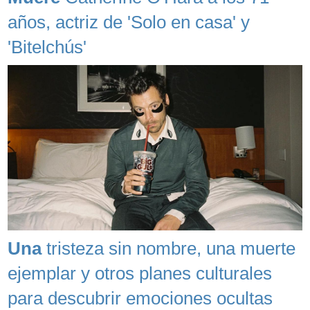
años, actriz de 'Solo en casa' y
'Bitelchús'
Una
tristeza sin nombre, una muerte
ejemplar y otros planes culturales
para descubrir emociones ocultas