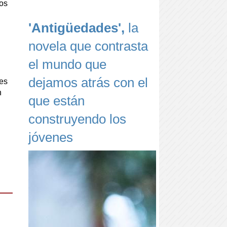
cos
'Antigüedades',
la
novela que contrasta
el mundo que
dejamos atrás con el
 es
n
que están
construyendo los
jóvenes