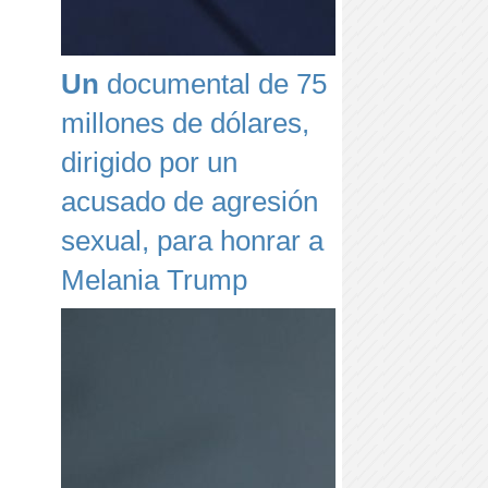
Un
documental de 75
millones de dólares,
dirigido por un
acusado de agresión
sexual, para honrar a
Melania Trump