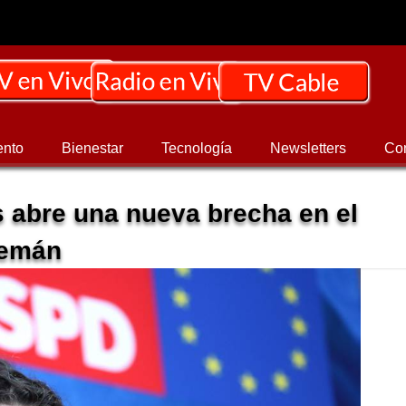
ento
Bienestar
Tecnología
Newsletters
Co
s abre una nueva brecha en el
lemán