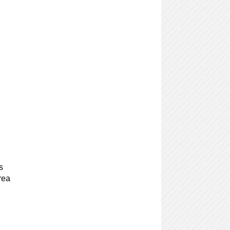
s
rea