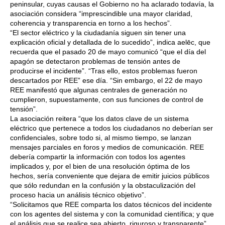
peninsular, cuyas causas el Gobierno no ha aclarado todavía, la
asociación considera “imprescindible una mayor claridad,
coherencia y transparencia en torno a los hechos”.
“El sector eléctrico y la ciudadanía siguen sin tener una
explicación oficial y detallada de lo sucedido”, indica aelēc, que
recuerda que el pasado 20 de mayo comunicó “que el día del
apagón se detectaron problemas de tensión antes de
producirse el incidente”. “Tras ello, estos problemas fueron
descartados por REE” ese día. “Sin embargo, el 22 de mayo
REE manifestó que algunas centrales de generación no
cumplieron, supuestamente, con sus funciones de control de
tensión”.
La asociación reitera “que los datos clave de un sistema
eléctrico que pertenece a todos los ciudadanos no deberían ser
confidenciales, sobre todo si, al mismo tiempo, se lanzan
mensajes parciales en foros y medios de comunicación. REE
debería compartir la información con todos los agentes
implicados y, por el bien de una resolución óptima de los
hechos, sería conveniente que dejara de emitir juicios públicos
que sólo redundan en la confusión y la obstaculización del
proceso hacia un análisis técnico objetivo”.
“Solicitamos que REE comparta los datos técnicos del incidente
con los agentes del sistema y con la comunidad científica; y que
el análisis que se realice sea abierto, riguroso y transparente”.