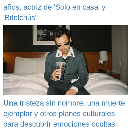
años, actriz de 'Solo en casa' y
'Bitelchús'
Una
tristeza sin nombre, una muerte
ejemplar y otros planes culturales
para descubrir emociones ocultas