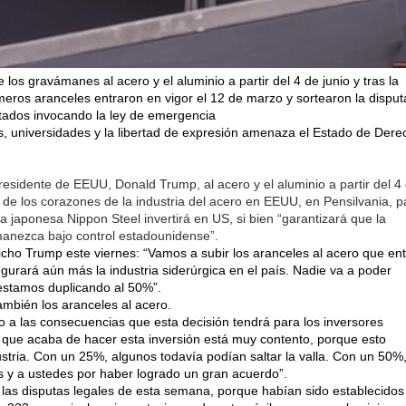
os gravámanes al acero y el aluminio a partir del 4 de junio y tras la
imeros aranceles entraron en vigor el 12 de marzo y sortearon la disput
tados invocando la ley de emergencia
s, universidades y la libertad de expresión amenaza el Estado de Dere
esidente de EEUU, Donald Trump, al acero y el aluminio a partir del 4
o de los corazones de la industria del acero en EEUU, en Pensilvania, p
japonesa Nippon Steel invertirá en US, si bien “garantizará que la
anezca bajo control estadounidense”.
ho Trump este viernes: “Vamos a subir los aranceles al acero que en
urará aún más la industria siderúrgica en el país. Nadie va a poder
 estamos duplicando al 50%”.
también los aranceles al acero.
 a las consecuencias que esta decisión tendrá para los inversores
que acaba de hacer esta inversión está muy contento, porque esto
ustria. Con un 25%, algunos todavía podían saltar la valla. Con un 50%
os y a ustedes por haber logrado un gran acuerdo”.
 las disputas legales de esta semana, porque habían sido establecidos