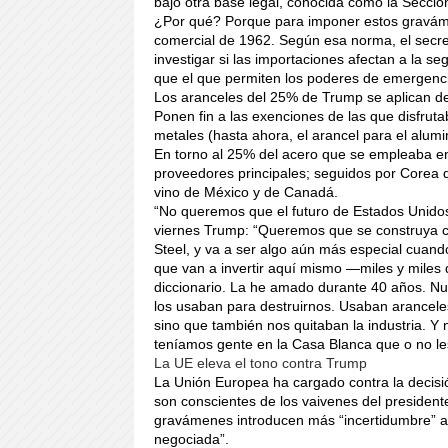
bajo otra base legal, conocida como la Secci
¿Por qué? Porque para imponer estos graváme
comercial de 1962. Según esa norma, el secre
investigar si las importaciones afectan a la s
que el que permiten los poderes de emergenc
Los aranceles del 25% de Trump se aplican de
Ponen fin a las exenciones de las que disfruta
metales (hasta ahora, el arancel para el alumi
En torno al 25% del acero que se empleaba e
proveedores principales; seguidos por Corea 
vino de México y de Canadá.
“No queremos que el futuro de Estados Unidos
viernes Trump: “Queremos que se construya con
Steel, y va a ser algo aún más especial cuan
que van a invertir aquí mismo —miles y miles 
diccionario. La he amado durante 40 años. N
los usaban para destruirnos. Usaban arancel
sino que también nos quitaban la industria. Y
teníamos gente en la Casa Blanca que o no le
La UE eleva el tono contra Trump
La Unión Europea ha cargado contra la decisi
son conscientes de los vaivenes del preside
gravámenes introducen más “incertidumbre” a 
negociada”.