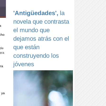
'Antigüedades',
la
novela que contrasta
a
el mundo que
cho
dejamos atrás con el
que están
 de
ara
construyendo los
jóvenes
tra
, ya