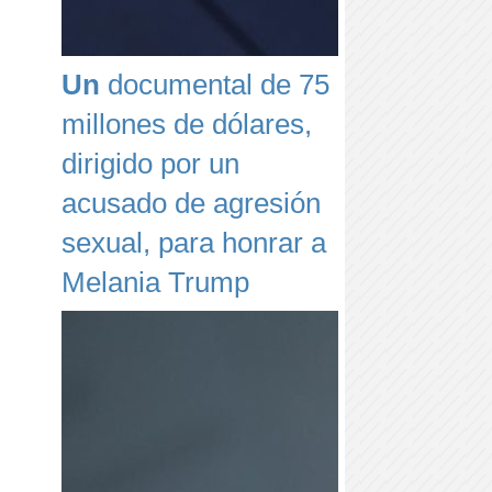
Un
documental de 75
millones de dólares,
dirigido por un
acusado de agresión
sexual, para honrar a
Melania Trump