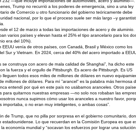
ón 232 —que incluye importaciones de automóviles, acero y aluminio—.
nes, Trump no recurrió a los poderes de emergencia, sino a una ley
tario de Comercio u otro funcionario del gobierno teóricamente debe
eguridad nacional, por lo que el proceso suele ser más largo –y garantis
ia.
sde el 12 de marzo a todas las importaciones de acero y de aluminio.
ban varios países y elevan hasta el 25% el tipo arancelario para los do
nio era del 10%).
n EEUU venía de otros países, con Canadá, Brasil y México como los
del Sur y Vietnam. En 2024, cerca del 40% del acero importado a EEU
 se construya con acero de mala calidad de Shanghai”, ha dicho este
 la fuerza y el orgullo de Pittsburgh. Es acero de Pittsburgh. Es US
do lleguen todos esos miles de millones de dólares en nuevo equipamie
de millones de dólares. Para mí ”arancel“ es la palabra más hermosa d
unca entendí por qué en este país no usábamos aranceles. Otros país
es para quitarnos nuestras empresas —no solo nos robaban las empre
 nosotros nunca supimos cómo usar los aranceles a nuestro favor, por
s importaba, o no eran muy inteligentes, o ambas cosas”.
ón de Trump, que no pilla por sorpresa en el gobierno comunitario, do
nte estadounidense. Lo que recuerdan en la Comisión Europea es que e
la economía mundial y “socavan los esfuerzos por lograr una solución