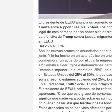
El presidente de EEUU anuncia un aumento de l
alianza entre Nippon Steel y US Steel. Los pr
legal de esta semana por no haber sido decre
La ofensiva de Trump contra jueces, migrante
en EEUU
Del 25% al 50%.
Son los nuevos aranceles anunciados por el pr
junio. Y lo ha hecho en un acto público en un
conmemorar un acuerdo por el cual la empresa 
emblemática siderúrgica estadounidense perm
“Vamos a imponer un aumento del 25%”, ha dic
en Estados Unidos del 25% al 50%, lo que aseg
sortear eso, lo estamos subiendo del 25%, lo
En su red social, Truth Social, Trump incluyó 
El presidente de EEUU, además, se ha referido
japoneses: “Creo que este grupo de personas 
significa que nadie va a poder robarles su ind
no pueden pasar. Así que felicitaciones a tod
Estos aranceles no se han visto afectados por