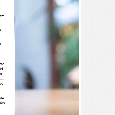
ta–
s
U
nto
el
es
sas,
que
nde
sos