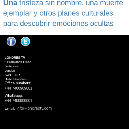
Una
tristeza sin nombre, una muerte
ejemplar y otros planes culturales
para descubrir emociones ocultas
LONDRES
TV
3 Bramlands Close
Battersea
London
SW11 2NR
United Kingdom
Office numbers:
+44 7400909001
WhatSapp:
+44 7400909001
info@londrestv.com
Email: