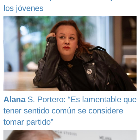
los jóvenes
Alana
S. Portero: “Es lamentable que
tener sentido común se considere
tomar partido”