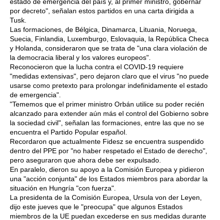
estado de emergencia del país y, al primer ministro, gobernar
por decreto", señalan estos partidos en una carta dirigida a
Tusk.
Las formaciones, de Bélgica, Dinamarca, Lituania, Noruega,
Suecia, Finlandia, Luxemburgo, Eslovaquia, la República Checa
y Holanda, consideraron que se trata de "una clara violación de
la democracia liberal y los valores europeos".
Reconocieron que la lucha contra el COVID-19 requiere
"medidas extensivas", pero dejaron claro que el virus "no puede
usarse como pretexto para prolongar indefinidamente el estado
de emergencia".
"Tememos que el primer ministro Orbán utilice su poder recién
alcanzado para extender aún más el control del Gobierno sobre
la sociedad civil", señalan las formaciones, entre las que no se
encuentra el Partido Popular español.
Recordaron que actualmente Fidesz se encuentra suspendido
dentro del PPE por "no haber respetado el Estado de derecho",
pero aseguraron que ahora debe ser expulsado.
En paralelo, dieron su apoyo a la Comisión Europea y pidieron
una "acción conjunta" de los Estados miembros para abordar la
situación en Hungría "con fuerza".
La presidenta de la Comisión Europea, Ursula von der Leyen,
dijo este jueves que le "preocupa" que algunos Estados
miembros de la UE puedan excederse en sus medidas durante