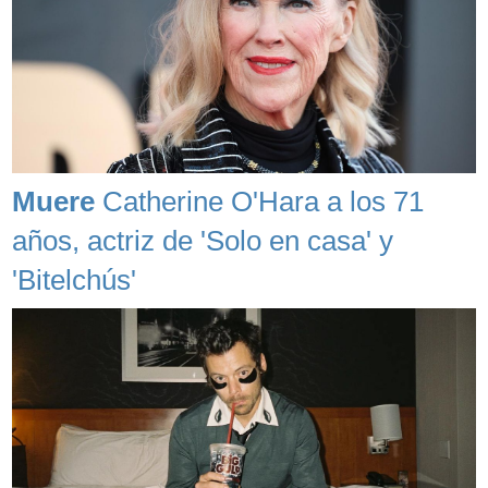
Muere
Catherine O'Hara a los 71
años, actriz de 'Solo en casa' y
'Bitelchús'