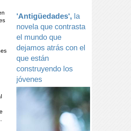
en
'Antigüedades',
la
nes
novela que contrasta
el mundo que
dejamos atrás con el
ses
que están
construyendo los
jóvenes
l
de
.