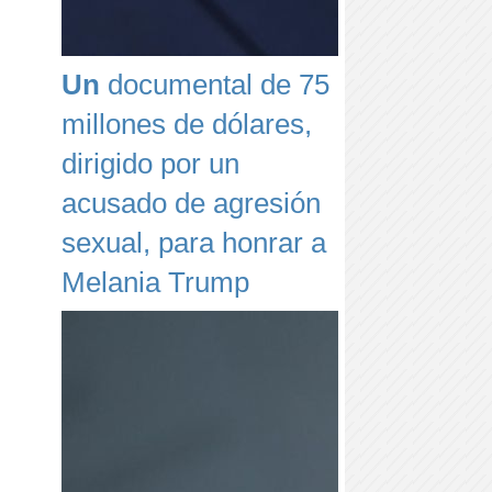
Un
documental de 75
millones de dólares,
dirigido por un
acusado de agresión
sexual, para honrar a
Melania Trump