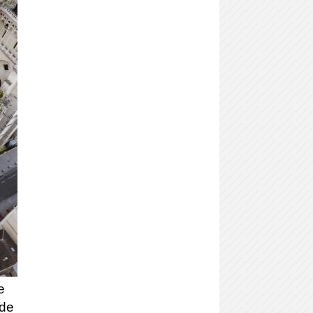
e
 de