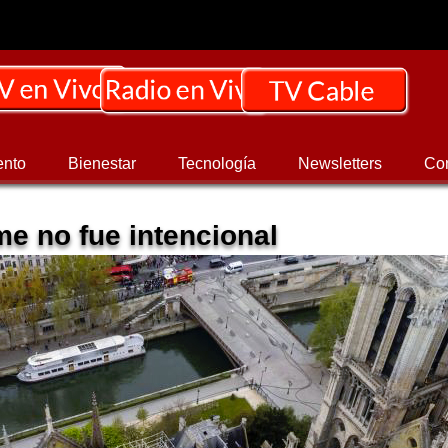
ento
Bienestar
Tecnología
Newsletters
Co
e no fue intencional