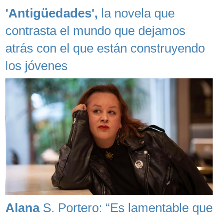
'Antigüedades',
la novela que
contrasta el mundo que dejamos
atrás con el que están construyendo
los jóvenes
Alana
S. Portero: “Es lamentable que