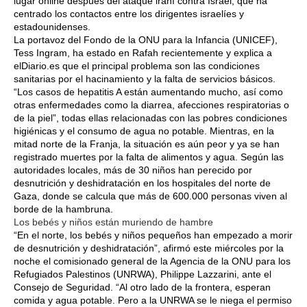
lugar online después del ataque iraní contra Israel, que ha
centrado los contactos entre los dirigentes israelíes y
estadounidenses.
La portavoz del Fondo de la ONU para la Infancia (UNICEF),
Tess Ingram, ha estado en Rafah recientemente y explica a
elDiario.es que el principal problema son las condiciones
sanitarias por el hacinamiento y la falta de servicios básicos.
“Los casos de hepatitis A están aumentando mucho, así como
otras enfermedades como la diarrea, afecciones respiratorias o
de la piel”, todas ellas relacionadas con las pobres condiciones
higiénicas y el consumo de agua no potable. Mientras, en la
mitad norte de la Franja, la situación es aún peor y ya se han
registrado muertes por la falta de alimentos y agua. Según las
autoridades locales, más de 30 niños han perecido por
desnutrición y deshidratación en los hospitales del norte de
Gaza, donde se calcula que más de 600.000 personas viven al
borde de la hambruna.
Los bebés y niños están muriendo de hambre
“En el norte, los bebés y niños pequeños han empezado a morir
de desnutrición y deshidratación”, afirmó este miércoles por la
noche el comisionado general de la Agencia de la ONU para los
Refugiados Palestinos (UNRWA), Philippe Lazzarini, ante el
Consejo de Seguridad. “Al otro lado de la frontera, esperan
comida y agua potable. Pero a la UNRWA se le niega el permiso