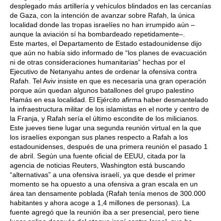
desplegado más artillería y vehículos blindados en las cercanías
de Gaza, con la intención de avanzar sobre Rafah, la única
localidad donde las tropas israelíes no han irrumpido aún –
aunque la aviación sí ha bombardeado repetidamente–.
Este martes, el Departamento de Estado estadounidense dijo
que aún no había sido informado de “los planes de evacuación
ni de otras consideraciones humanitarias” hechas por el
Ejecutivo de Netanyahu antes de ordenar la ofensiva contra
Rafah. Tel Aviv insiste en que es necesaria una gran operación
porque aún quedan algunos batallones del grupo palestino
Hamás en esa localidad. El Ejército afirma haber desmantelado
la infraestructura militar de los islamistas en el norte y centro de
la Franja, y Rafah sería el último escondite de los milicianos.
Este jueves tiene lugar una segunda reunión virtual en la que
los israelíes expongan sus planes respecto a Rafah a los
estadounidenses, después de una primera reunión el pasado 1
de abril. Según una fuente oficial de EEUU, citada por la
agencia de noticias Reuters, Washington está buscando
“alternativas” a una ofensiva israelí, ya que desde el primer
momento se ha opuesto a una ofensiva a gran escala en un
área tan densamente poblada (Rafah tenía menos de 300.000
habitantes y ahora acoge a 1,4 millones de personas). La
fuente agregó que la reunión iba a ser presencial, pero tiene