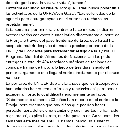
de entregar la ayuda y salvar vidas”, lamentó.
Lazzarini denunció en Nueva York que “Israel busca poner fin a
las actividades de la UNRWA en Gaza”. “Las solicitudes de la
agencia para entregar ayuda en el norte son rechazadas
repetidamente”.
Esta semana, por primera vez desde hace meses, pudieron
acceder varios convoyes humanitarios directamente al norte de
la Franja, a través del paso fronterizo de Erez, que Israel ha
aceptado reabrir después de mucha presión por parte de la
ONU y de Occidente para incrementar el flujo de la ayuda. El
Programa Mundial de Alimentos de Naciones Unidas pudo
entregar un total de 404 toneladas métricas de raciones de
comida y harina de trigo, a lo largo de tres días, siendo el
primer cargamento que llega al norte directamente por el cruce
de Erez.
La portavoz de UNICEF dice a elDiario.es que los trabajadores
humanitarios hacen frente a “retos y restricciones” para poder
acceder al norte, lo cual dificulta enormemente su labor.
“Sabemos que al menos 33 niños han muerto en el norte de la
Franja, pero creemos que hay niños que podrían haber
perecido fuera del sistema sanitario y sus muertes no han sido
registradas”, explica Ingram, que ha pasado en Gaza unas dos
semanas este mes de abril. “Estamos viendo un aumento
dramático y muy alarmante de la desnutrición, en particular en