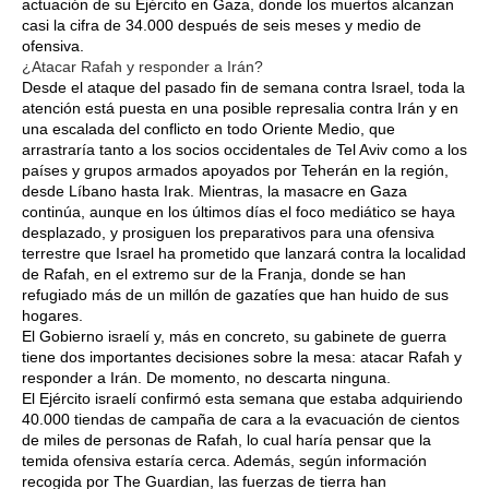
actuación de su Ejército en Gaza, donde los muertos alcanzan
casi la cifra de 34.000 después de seis meses y medio de
ofensiva.
¿Atacar Rafah y responder a Irán?
Desde el ataque del pasado fin de semana contra Israel, toda la
atención está puesta en una posible represalia contra Irán y en
una escalada del conflicto en todo Oriente Medio, que
arrastraría tanto a los socios occidentales de Tel Aviv como a los
países y grupos armados apoyados por Teherán en la región,
desde Líbano hasta Irak. Mientras, la masacre en Gaza
continúa, aunque en los últimos días el foco mediático se haya
desplazado, y prosiguen los preparativos para una ofensiva
terrestre que Israel ha prometido que lanzará contra la localidad
de Rafah, en el extremo sur de la Franja, donde se han
refugiado más de un millón de gazatíes que han huido de sus
hogares.
El Gobierno israelí y, más en concreto, su gabinete de guerra
tiene dos importantes decisiones sobre la mesa: atacar Rafah y
responder a Irán. De momento, no descarta ninguna.
El Ejército israelí confirmó esta semana que estaba adquiriendo
40.000 tiendas de campaña de cara a la evacuación de cientos
de miles de personas de Rafah, lo cual haría pensar que la
temida ofensiva estaría cerca. Además, según información
recogida por The Guardian, las fuerzas de tierra han