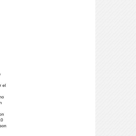
s
r el
no
n
ron
10
 son