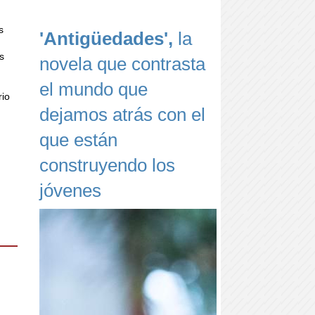
s
'Antigüedades',
la
os
novela que contrasta
el mundo que
rio
dejamos atrás con el
que están
construyendo los
jóvenes