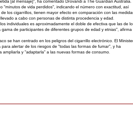
etida [al mensaje]", ha comentado Drovandi a The Guardian Australia.
mo "minutos de vida perdidos", indicando el número con exactitud, así
de los cigarrillos, tienen mayor efecto en comparación con las medida
o llevado a cabo con personas de distinta procedencia y edad.
llos individuales es aproximadamente el doble de efectiva que las de l
 gama de participantes de diferentes grupos de edad y etnias", afirma
aco se han centrado en los peligros del cigarrillo electrónico. El Ministe
ara alertar de los riesgos de "todas las formas de fumar", y ha
a ampliarla y "adaptarla" a las nuevas formas de consumo.