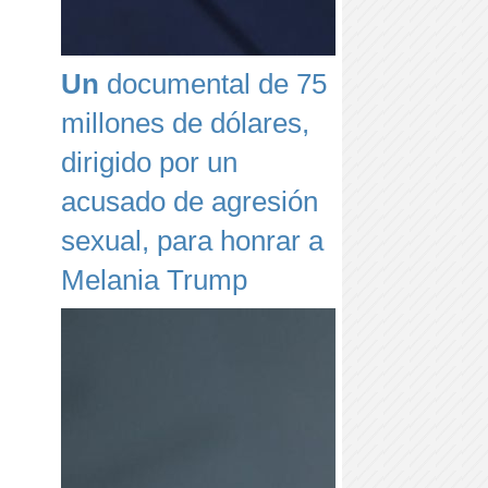
Un
documental de 75
millones de dólares,
dirigido por un
acusado de agresión
sexual, para honrar a
Melania Trump