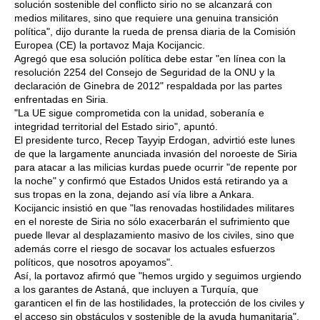
solución sostenible del conflicto sirio no se alcanzará con
medios militares, sino que requiere una genuina transición
política", dijo durante la rueda de prensa diaria de la Comisión
Europea (CE) la portavoz Maja Kocijancic.
Agregó que esa solución política debe estar "en línea con la
resolución 2254 del Consejo de Seguridad de la ONU y la
declaración de Ginebra de 2012" respaldada por las partes
enfrentadas en Siria.
"La UE sigue comprometida con la unidad, soberanía e
integridad territorial del Estado sirio", apuntó.
El presidente turco, Recep Tayyip Erdogan, advirtió este lunes
de que la largamente anunciada invasión del noroeste de Siria
para atacar a las milicias kurdas puede ocurrir "de repente por
la noche" y confirmó que Estados Unidos está retirando ya a
sus tropas en la zona, dejando así vía libre a Ankara.
Kocijancic insistió en que "las renovadas hostilidades militares
en el noreste de Siria no sólo exacerbarán el sufrimiento que
puede llevar al desplazamiento masivo de los civiles, sino que
además corre el riesgo de socavar los actuales esfuerzos
políticos, que nosotros apoyamos".
Así, la portavoz afirmó que "hemos urgido y seguimos urgiendo
a los garantes de Astaná, que incluyen a Turquía, que
garanticen el fin de las hostilidades, la protección de los civiles y
el acceso sin obstáculos y sostenible de la ayuda humanitaria".