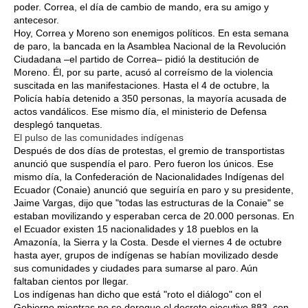
poder. Correa, el día de cambio de mando, era su amigo y
antecesor.
Hoy, Correa y Moreno son enemigos políticos. En esta semana
de paro, la bancada en la Asamblea Nacional de la Revolución
Ciudadana –el partido de Correa– pidió la destitución de
Moreno. Él, por su parte, acusó al correísmo de la violencia
suscitada en las manifestaciones. Hasta el 4 de octubre, la
Policía había detenido a 350 personas, la mayoría acusada de
actos vandálicos. Ese mismo día, el ministerio de Defensa
desplegó tanquetas.
El pulso de las comunidades indígenas
Después de dos días de protestas, el gremio de transportistas
anunció que suspendía el paro. Pero fueron los únicos. Ese
mismo día, la Confederación de Nacionalidades Indígenas del
Ecuador (Conaie) anunció que seguiría en paro y su presidente,
Jaime Vargas, dijo que "todas las estructuras de la Conaie" se
estaban movilizando y esperaban cerca de 20.000 personas. En
el Ecuador existen 15 nacionalidades y 18 pueblos en la
Amazonía, la Sierra y la Costa. Desde el viernes 4 de octubre
hasta ayer, grupos de indígenas se habían movilizado desde
sus comunidades y ciudades para sumarse al paro. Aún
faltaban cientos por llegar.
Los indígenas han dicho que está "roto el diálogo" con el
Gobierno mientras no se derogue el decreto ejecutivo 883, con