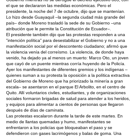
el que se declararon las medidas económicas. Pero el
presidente, la noche del 7 de octubre, dijo que se mantenían.
Lo hizo desde Guayaquil –la segunda ciudad más grande del
país– donde Moreno trasladó la sede de su Gobierno –una
atribución que le permite la Constitución de Ecuador–.
El presidente también dijo que las protestas responden a una
"intención política" para desestabilizar el Gobierno y no a una
manifestación social por el descontento ciudadano; afirmó que
la violencia venía del correísmo. La violencia, de donde haya
venido, ha dejado ya al menos un muerto: Marco Oto, un joven
que cayó de un puente mientras corría huyendo de la Policía.
Ayer los manifestantes de diferentes gremios y los indígenas –
quienes suman a su protesta la oposición a la política extractiva
del Gobierno de Moreno que ha priorizado la minería a gran
escala– se asentaron en el parque El Arbolito, en el centro de
Quito. Allí voluntarios civiles, estudiantes, y de organizaciones
sociales formaron brigadas de salud para atender a los heridos,
y equipos para alimentar a cientos de personas que llegaron
después de días de caminata.
Las protestas escalaron durante la tarde de este martes. En
medio de llantas quemadas y humo, manifestantes se
enfrentaron a los policías que bloqueaban el paso y se
defendieron con gases lacrimógenos y balas de goma. Una