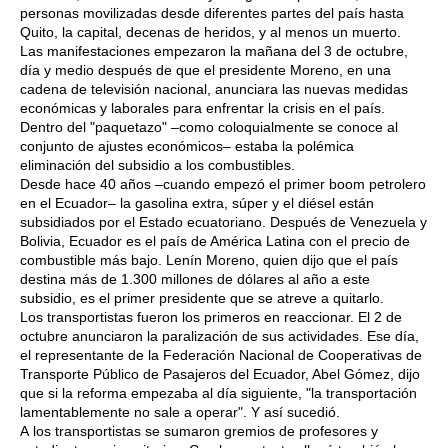
personas movilizadas desde diferentes partes del país hasta
Quito, la capital, decenas de heridos, y al menos un muerto.
Las manifestaciones empezaron la mañana del 3 de octubre,
día y medio después de que el presidente Moreno, en una
cadena de televisión nacional, anunciara las nuevas medidas
económicas y laborales para enfrentar la crisis en el país.
Dentro del "paquetazo" –como coloquialmente se conoce al
conjunto de ajustes económicos– estaba la polémica
eliminación del subsidio a los combustibles.
Desde hace 40 años –cuando empezó el primer boom petrolero
en el Ecuador– la gasolina extra, súper y el diésel están
subsidiados por el Estado ecuatoriano. Después de Venezuela y
Bolivia, Ecuador es el país de América Latina con el precio de
combustible más bajo. Lenín Moreno, quien dijo que el país
destina más de 1.300 millones de dólares al año a este
subsidio, es el primer presidente que se atreve a quitarlo.
Los transportistas fueron los primeros en reaccionar. El 2 de
octubre anunciaron la paralización de sus actividades. Ese día,
el representante de la Federación Nacional de Cooperativas de
Transporte Público de Pasajeros del Ecuador, Abel Gómez, dijo
que si la reforma empezaba al día siguiente, "la transportación
lamentablemente no sale a operar". Y así sucedió.
A los transportistas se sumaron gremios de profesores y