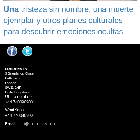
Una
tristeza sin nombre, una muerte
ejemplar y otros planes culturales
para descubrir emociones ocultas
LONDRES
TV
3 Bramlands Close
Battersea
London
SW11 2NR
United Kingdom
Office numbers:
+44 7400909001
WhatSapp:
+44 7400909001
info@londrestv.com
Email: