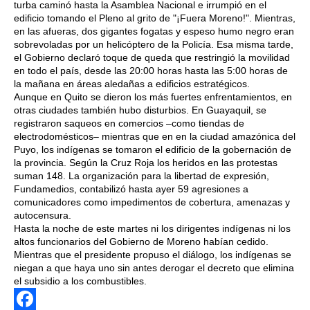
turba caminó hasta la Asamblea Nacional e irrumpió en el
edificio tomando el Pleno al grito de "¡Fuera Moreno!". Mientras,
en las afueras, dos gigantes fogatas y espeso humo negro eran
sobrevoladas por un helicóptero de la Policía. Esa misma tarde,
el Gobierno declaró toque de queda que restringió la movilidad
en todo el país, desde las 20:00 horas hasta las 5:00 horas de
la mañana en áreas aledañas a edificios estratégicos.
Aunque en Quito se dieron los más fuertes enfrentamientos, en
otras ciudades también hubo disturbios. En Guayaquil, se
registraron saqueos en comercios –como tiendas de
electrodomésticos– mientras que en en la ciudad amazónica del
Puyo, los indígenas se tomaron el edificio de la gobernación de
la provincia. Según la Cruz Roja los heridos en las protestas
suman 148. La organización para la libertad de expresión,
Fundamedios, contabilizó hasta ayer 59 agresiones a
comunicadores como impedimentos de cobertura, amenazas y
autocensura.
Hasta la noche de este martes ni los dirigentes indígenas ni los
altos funcionarios del Gobierno de Moreno habían cedido.
Mientras que el presidente propuso el diálogo, los indígenas se
niegan a que haya uno sin antes derogar el decreto que elimina
el subsidio a los combustibles.