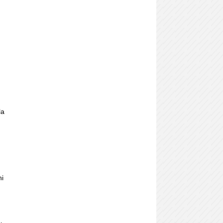
la
ni