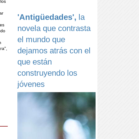
rlos
ar
'Antigüedades',
la
nes
novela que contrasta
ido
el mundo que
n
dejamos atrás con el
ra",
que están
construyendo los
jóvenes