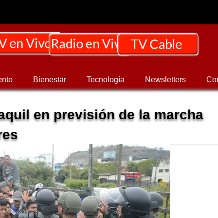
ento
Bienestar
Tecnología
Newsletters
Co
quil en previsión de la marcha
res