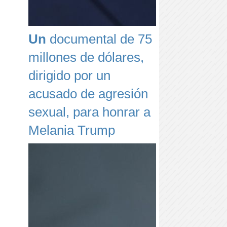
Un
documental de 75
millones de dólares,
dirigido por un
acusado de agresión
sexual, para honrar a
Melania Trump