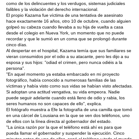
como de los delincuentes y los verdugos, sistemas judiciales
falibles y la violación del derecho internacional.
El propio Kazama fue víctima de una tentativa de asesinato
hace exactamente 16 años, otro 10 de octubre, cuando alguien
golpeó su cabeza cuando llevaba a su hija de vuelta a casa
desde el colegio en Nueva York, un momento que no puede
recordar y que le sumió en un coma que se prolongó durante
cinco días.
Al despertar en el hospital, Kazama temía que sus familiares se
vieran consumidos por el odio a su atacante, pero les dijo a su
esposa y sus hijos: "odiad el crimen, pero nunca odiéis a la
persona".
"En aquel momento ya estaba embarcado en mi proyecto
fotográfico, había conocido a numerosas familias de las
víctimas y había visto como sus vidas se habían visto afectadas.
Si adoptan una actitud vengativa, su vida empeora. Nadie
puede seguir adelante cuando está lleno de odio y rabia, los
seres humanos no son capaces de ello", explica.
El fotógrafo muestra a Efe la fotografía de una camilla que tomó
en una cárcel de Lousiana en la que se ven dos teléfonos, uno
de ellos con la línea directa al gobernador del estado.
"La única razón por la que el teléfono está ahí es para que
pueda llamar el gobernador y suspender la ejecución. Cinco