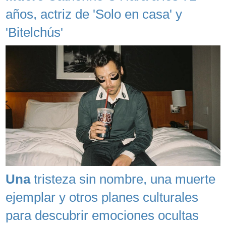
años, actriz de 'Solo en casa' y
'Bitelchús'
Una
tristeza sin nombre, una muerte
ejemplar y otros planes culturales
para descubrir emociones ocultas