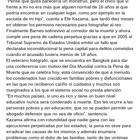
"Pensé que quizá parecería un monstruo, pero el chico que vi
frente a mí no era más que alguien normal de 16 años al que
podría encontrar en cualquier lugar, como por ejemplo en la
escuela de mi hijo", cuenta a Efe Kazama, que tardó diez meses
en obtener los permisos necesarios para fotografiar al reo.
Finalmente Barnes sobrevivió al corredor de la muerte y ahora
cumple una pena de cadena perpetua gracias a que en 2005 el
Tribunal Supremo de Estados Unidos emitió un fallo que
declaraba inconstitucional la pena capital para delitos cometidos
cuando el acusado tuviera menos de 18 años.
El veterano fotógrafo, que se encuentra en Bangkok para dar
una conferencia con motivo del Día Mundial contra la Pena de
Muerte que se celebra hoy, está convencido de que a menudo
los condenados han crecido en familias pobres y disfuncionales
en las que no recibieron cariño ni cuidados y muchos son
marginados a los que el sistema social no presta atención.
"En muchos países, si uno es rico y tiene un buen nivel
educativo nunca será condenado a muerte. Eso les ocurre a las
personas pobres y sin educación, que no se pueden permitir un
abogado defensor que no sea de oficio", sentencia.
Kazama afirma con rotundidad que nadie gana con las
ejecuciones perpetradas por los estados; la pena no sirve para
erradicar las causas de los mismos y además enumera
problemas como el dolor de las familias, tanto de las víctimas