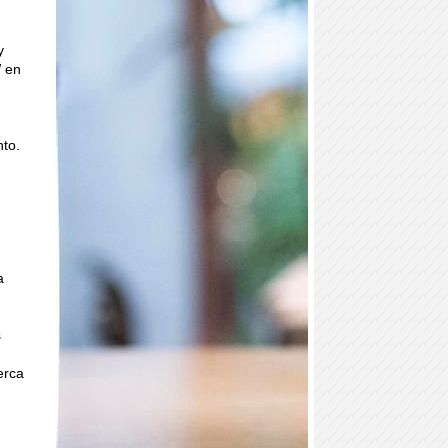
y
W en
nto.
a
s
erca