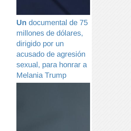
Un
documental de 75
millones de dólares,
dirigido por un
acusado de agresión
sexual, para honrar a
Melania Trump