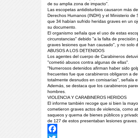
de su amplia zona de impacto".
Las escopetas antidisturbios causaron más de
Derechos Humanos (INDH) y el Ministerio de Sa
que 34 habían sufrido heridas graves en un oj
su documento.
El organismo señala que el uso de estas esco
circunstancias" debido "a la falta de precisió
graves lesiones que han causado", y no solo 
ABUSOS A LOS DETENIDOS
Los agentes del cuerpo de Carabineros detu
"cometió abusos contra algunas de ellas".
"Numerosos detenidos afirman haber sido gol
frecuentes fue que carabineros obligaron a det
totalmente desnudos en comisarías", señala e
Además, se destaca que los carabineros pare
hombres.
VIOLENCIA Y CARABINEROS HERIDOS
El informe también recoge que si bien la mayo
cometieron graves actos de violencia, como a
saqueos y quema de bienes públicos y privado
de 127 de estos presentaban lesiones graves.