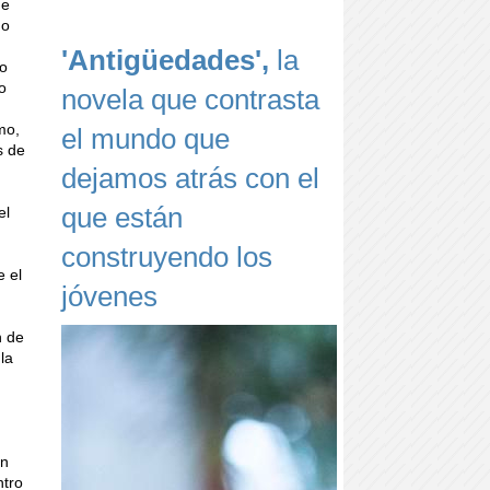
de
do
'Antigüedades',
la
to
o
novela que contrasta
mo,
el mundo que
s de
dejamos atrás con el
que están
el
construyendo los
e el
jóvenes
n de
la
en
ntro