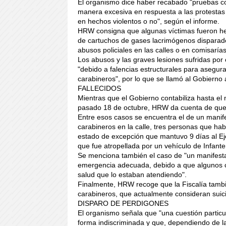
El organismo dice haber recabado "pruebas cons
manera excesiva en respuesta a las protestas 
en hechos violentos o no", según el informe.
HRW consigna que algunas víctimas fueron her
de cartuchos de gases lacrimógenos disparado
abusos policiales en las calles o en comisarías
Los abusos y las graves lesiones sufridas por
"debido a falencias estructurales para asegur
carabineros", por lo que se llamó al Gobierno 
FALLECIDOS
Mientras que el Gobierno contabiliza hasta el 
pasado 18 de octubre, HRW da cuenta de que l
Entre esos casos se encuentra el de un manif
carabineros en la calle, tres personas que hab
estado de excepción que mantuvo 9 días al Ejé
que fue atropellada por un vehículo de Infante
Se menciona también el caso de "un manifesta
emergencia adecuada, debido a que algunos c
salud que lo estaban atendiendo".
Finalmente, HRW recoge que la Fiscalía tambi
carabineros, que actualmente consideran suici
DISPARO DE PERDIGONES
El organismo señala que "una cuestión partic
forma indiscriminada y que, dependiendo de l