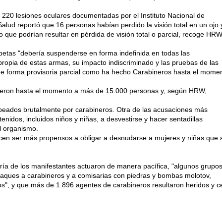
 220 lesiones oculares documentadas por el Instituto Nacional de
lud reportó que 16 personas habían perdido la visión total en un ojo 
o que podrían resultar en pérdida de visión total o parcial, recoge HR
petas "debería suspenderse en forma indefinida en todas las
n propia de estas armas, su impacto indiscriminado y las pruebas de las
de forma provisoria parcial como ha hecho Carabineros hasta el mome
vieron hasta el momento a más de 15.000 personas y, según HRW,
peados brutalmente por carabineros. Otra de las acusaciones más
enidos, incluidos niños y niñas, a desvestirse y hacer sentadillas
l organismo.
cen ser más propensos a obligar a desnudarse a mujeres y niñas que 
ría de los manifestantes actuaron de manera pacífica, "algunos grupo
taques a carabineros y a comisarias con piedras y bombas molotov,
s", y que más de 1.896 agentes de carabineros resultaron heridos y c