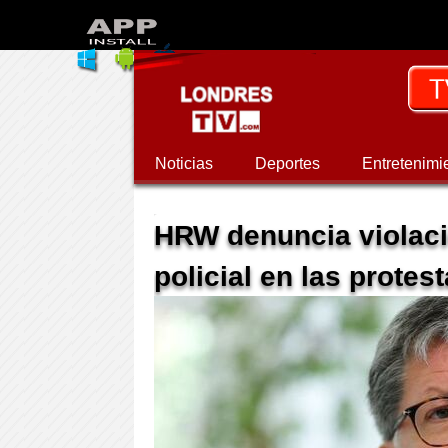
Noticias
Deportes
Entretenimi
HRW denuncia violac
policial en las protes