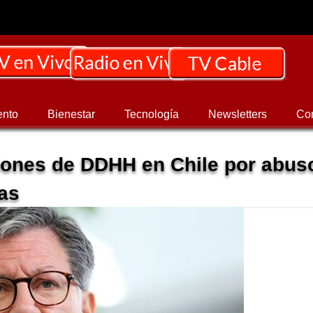
ento
Bienestar
Tecnología
Newsletters
Co
iones de DDHH en Chile por abus
tas