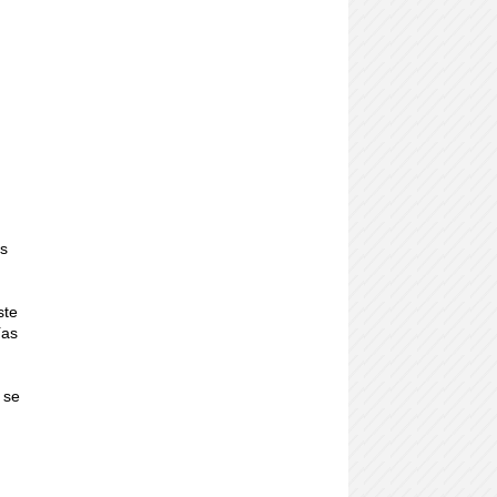
os
ste
ías
 se