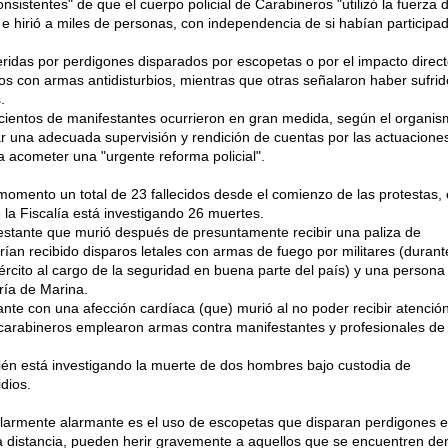
istentes" de que el cuerpo policial de Carabineros "utilizó la fuerza 
e hirió a miles de personas, con independencia de si habían participa
idas por perdigones disparados por escopetas o por el impacto direc
s con armas antidisturbios, mientras que otras señalaron haber sufrid
.
 cientos de manifestantes ocurrieron en gran medida, según el organis
ar una adecuada supervisión y rendición de cuentas por las actuacione
a acometer una "urgente reforma policial".
momento un total de 23 fallecidos desde el comienzo de las protestas, 
a Fiscalía está investigando 26 muertes.
estante que murió después de presuntamente recibir una paliza de
rían recibido disparos letales con armas de fuego por militares (durant
rcito al cargo de la seguridad en buena parte del país) y una persona
ría de Marina.
nte con una afección cardíaca (que) murió al no poder recibir atenció
arabineros emplearon armas contra manifestantes y profesionales de 
én está investigando la muerte de dos hombres bajo custodia de
dios.
ularmente alarmante es el uso de escopetas que disparan perdigones 
a distancia, pueden herir gravemente a aquellos que se encuentren de