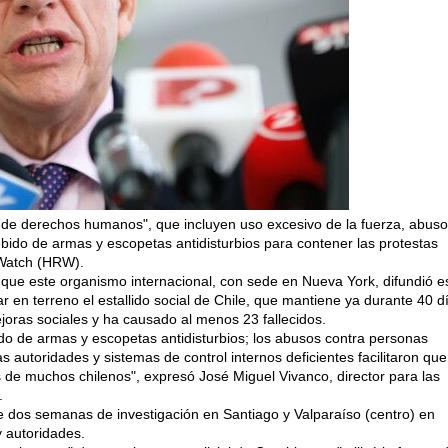
s de derechos humanos", que incluyen uso excesivo de la fuerza, abus
ebido de armas y escopetas antidisturbios para contener las protestas
 Watch (HRW).
 que este organismo internacional, con sede en Nueva York, difundió e
 en terreno el estallido social de Chile, que mantiene ya durante 40 d
oras sociales y ha causado al menos 23 fallecidos.
do de armas y escopetas antidisturbios; los abusos contra personas
s autoridades y sistemas de control internos deficientes facilitaron que
 de muchos chilenos", expresó José Miguel Vivanco, director para las
.
 dos semanas de investigación en Santiago y Valparaíso (centro) en
y autoridades.