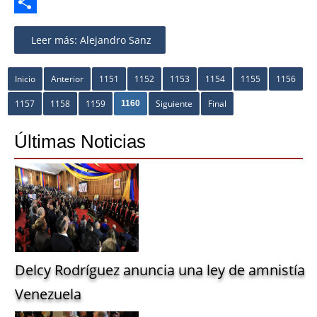
Twitter
Share
Leer más: Alejandro Sanz
Inicio
Anterior
1151
1152
1153
1154
1155
1156
1157
1158
1159
Siguiente
Final
1160
Últimas Noticias
Delcy Rodríguez anuncia una ley de amnistía g
Venezuela