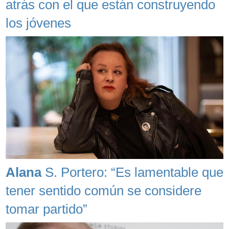
atrás con el que están construyendo
los jóvenes
Alana
S. Portero: “Es lamentable que
tener sentido común se considere
tomar partido”