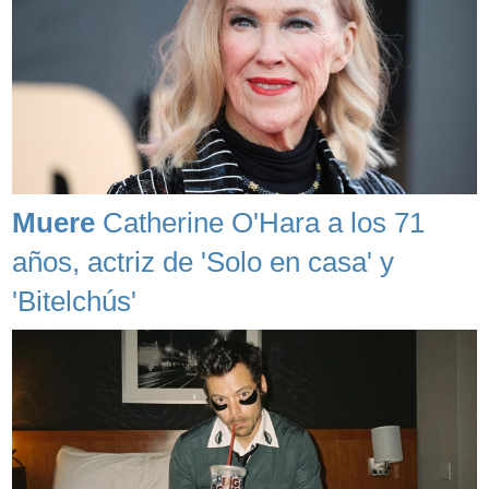
Muere
Catherine O'Hara a los 71
años, actriz de 'Solo en casa' y
'Bitelchús'