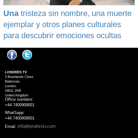
Una
tristeza sin nombre, una muerte
ejemplar y otros planes culturales
para descubrir emociones ocultas
LONDRES
TV
3 Bramlands Close
Battersea
London
SW11 2NR
United Kingdom
Office numbers:
+44 7400909001
WhatSapp:
+44 7400909001
info@londrestv.com
Email: