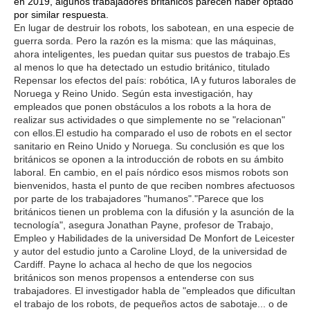
en 2019, algunos trabajadores británicos parecen haber optado
por similar respuesta.
En lugar de destruir los robots, los sabotean, en una especie de
guerra sorda. Pero la razón es la misma: que las máquinas,
ahora inteligentes, les puedan quitar sus puestos de trabajo.Es
al menos lo que ha detectado un estudio británico, titulado
Repensar los efectos del país: robótica, IA y futuros laborales de
Noruega y Reino Unido. Según esta investigación, hay
empleados que ponen obstáculos a los robots a la hora de
realizar sus actividades o que simplemente no se "relacionan"
con ellos.El estudio ha comparado el uso de robots en el sector
sanitario en Reino Unido y Noruega. Su conclusión es que los
británicos se oponen a la introducción de robots en su ámbito
laboral. En cambio, en el país nórdico esos mismos robots son
bienvenidos, hasta el punto de que reciben nombres afectuosos
por parte de los trabajadores "humanos"."Parece que los
británicos tienen un problema con la difusión y la asunción de la
tecnología", asegura Jonathan Payne, profesor de Trabajo,
Empleo y Habilidades de la universidad De Monfort de Leicester
y autor del estudio junto a Caroline Lloyd, de la universidad de
Cardiff. Payne lo achaca al hecho de que los negocios
británicos son menos propensos a entenderse con sus
trabajadores. El investigador habla de "empleados que dificultan
el trabajo de los robots, de pequeños actos de sabotaje... o de