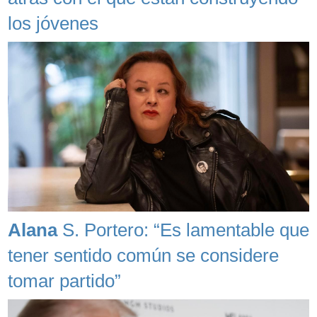
los jóvenes
Alana
S. Portero: “Es lamentable que
tener sentido común se considere
tomar partido”