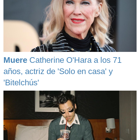
Muere
Catherine O'Hara a los 71
años, actriz de 'Solo en casa' y
'Bitelchús'