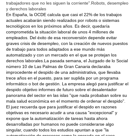
trabajadores que no les siguen la corriente".Robots, desempleo
y derechos laborales
En España, la OCDE calcula que casi el 22% de los trabajos
actuales acabarán siendo realizados por robots o sistemas
tecnológicos en los próximos años. Es decir, quedaría
comprometida la situación laboral de unos 4 millones de
empleados. Del éxito de esa reconversión depende evitar
graves crisis de desempleo, con la creación de nuevos puestos
de trabajo para todos adaptados a ese mundo más
automatizado y con un mercado en el que se protejan los
derechos laborales.La pasada semana, el Juzgado de lo Social
número 10 de Las Palmas de Gran Canaria declaraba
improcedente el despido de una administrativa, que llevaba
trece años en el puesto, para ser suplida por un programa
informático o bot de gestión. La empresa alegó para justificar el
despido objetivo informes de futuro sobre el desalentador
panorama del sector en las islas "que nada probaban sobre su
mala salud económica en el momento de ordenar el despido".
El juez recuerda que para justificar el despido en razones
objetivas es necesario acudir a una causa "excepcional" y
expone que la automatización de tareas hasta ahora
desarrolladas por humanos no puede considerarse algo
singular, cuando todos los estudios apuntan a que "la
automatización de procesos como la operada en el caso