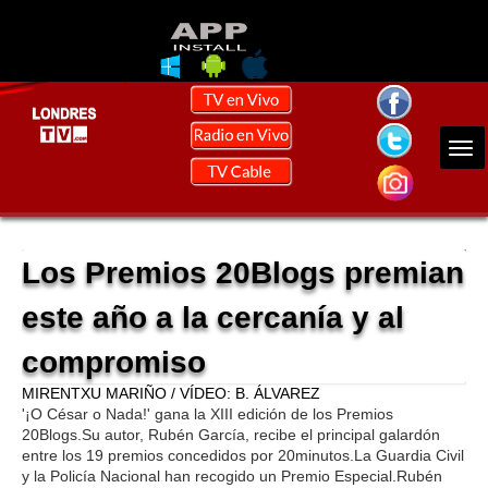
Los Premios 20Blogs premian
este año a la cercanía y al
compromiso
MIRENTXU MARIÑO / VÍDEO: B. ÁLVAREZ
'¡O César o Nada!' gana la XIII edición de los Premios
20Blogs.Su autor, Rubén García, recibe el principal galardón
entre los 19 premios concedidos por 20minutos.La Guardia Civil
y la Policía Nacional han recogido un Premio Especial.Rubén