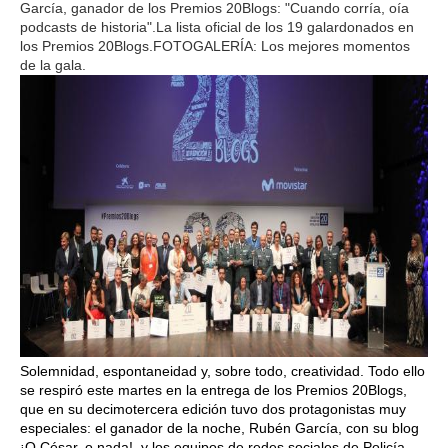
García, ganador de los Premios 20Blogs: "Cuando corría, oía
podcasts de historia".La lista oficial de los 19 galardonados en
los Premios 20Blogs.FOTOGALERÍA: Los mejores momentos
de la gala.
Solemnidad, espontaneidad y, sobre todo, creatividad. Todo ello
se respiró este martes en la entrega de los Premios 20Blogs,
que en su decimotercera edición tuvo dos protagonistas muy
especiales: el ganador de la noche, Rubén García, con su blog
¡O César, o nada!, y los equipos de redes sociales de Policía