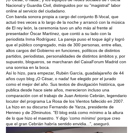
Nacional y Guardia Civil, distinguidos por su "magistral" labor
online al servicio del ciudadano.
Con banda sonora propia a cargo del conjunto B-Vocal, que
actuó tres veces a lo largo de la noche y arrancó con la música
de El rey león, la ceremonia tuvo un año más al frente al
presentador Óscar Martínez, que contó a su lado con la
periodista Inma Rodríguez. La pareja puso el toque ágil y logró
que el público congregado, más de 300 personas, entre ellas,
altos cargos del Gobierno en funciones, políticos de distintos
partidos, periodistas, personalidades de distintos ámbitos y, por
supuesto, blogueros, se marcharan del CaixaForum Madrid con
una sonrisa en la boca.
Así lo hizo, para empezar, Rubén García, guadalajareño de 44
años cuyo blog ¡O César, o nada! fue elegido por el jurado
como el mejor del año. Sus textos de divulgación histórica, que
publica desde hace siete años, merecieron incluso una
comparación con el trabajo de Juan Antonio Cebrián, legendario
locutor del programa La Rosa de los Vientos fallecido en 2007.
La hizo en su discurso Fernando de Yarza, presidente de
Henneo y de 20minutos. "El blog está como mínimo a la altura
de lo que hizo el maestro. Y digo 'como mínimo' porque creo
que el gran Cebrián habría sentido envidia...", aseguró.