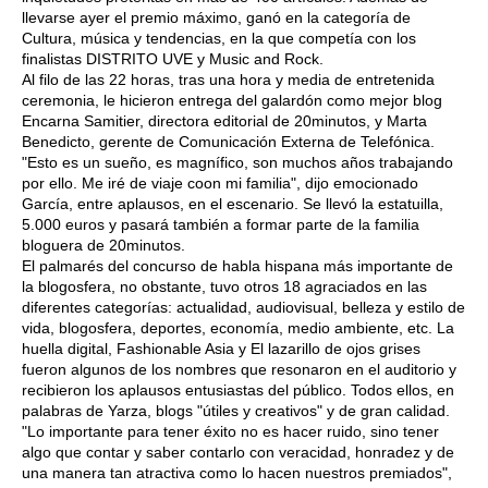
llevarse ayer el premio máximo, ganó en la categoría de
Cultura, música y tendencias, en la que competía con los
finalistas DISTRITO UVE y Music and Rock.
Al filo de las 22 horas, tras una hora y media de entretenida
ceremonia, le hicieron entrega del galardón como mejor blog
Encarna Samitier, directora editorial de 20minutos, y Marta
Benedicto, gerente de Comunicación Externa de Telefónica.
"Esto es un sueño, es magnífico, son muchos años trabajando
por ello. Me iré de viaje coon mi familia", dijo emocionado
García, entre aplausos, en el escenario. Se llevó la estatuilla,
5.000 euros y pasará también a formar parte de la familia
bloguera de 20minutos.
El palmarés del concurso de habla hispana más importante de
la blogosfera, no obstante, tuvo otros 18 agraciados en las
diferentes categorías: actualidad, audiovisual, belleza y estilo de
vida, blogosfera, deportes, economía, medio ambiente, etc. La
huella digital, Fashionable Asia y El lazarillo de ojos grises
fueron algunos de los nombres que resonaron en el auditorio y
recibieron los aplausos entusiastas del público. Todos ellos, en
palabras de Yarza, blogs "útiles y creativos" y de gran calidad.
"Lo importante para tener éxito no es hacer ruido, sino tener
algo que contar y saber contarlo con veracidad, honradez y de
una manera tan atractiva como lo hacen nuestros premiados",