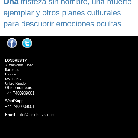
Una
tristeza sin nombre, una muerte
ejemplar y otros planes culturales
para descubrir emociones ocultas
LONDRES
TV
3 Bramlands Close
Battersea
London
SW11 2NR
United Kingdom
Office numbers:
+44 7400909001
WhatSapp:
+44 7400909001
info@londrestv.com
Email: