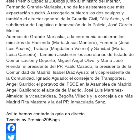
este Premio Especial 20Blogs junto al ministro del Interior,
Fernando Grande-Marlaska, uno de los asistentes que más
expectación suscitó. A recogerlo subieron los dos equipos y
también el director general de la Guardia Civil, Félix Azón, y el
subdirector de Logística e Innovación de la Policía, José García
Molina.
Además de Grande-Marlaska, a la ceremonia acudieron los
ministros de Hacienda (María Jesús Montero), Fomento (José
Luis Ábalos), Trabajo (Magdalena Valerio) y Sanidad (María
Luisa Carcedo). También asistieron los secretarios de Estado de
Comunicación y Deporte, Miguel Ángel Oliver y María José
Rienda; el presidente del PP, Pablo Casado; la presidenta de la
Comunidad de Madrid, Isabel Díaz Ayuso; el vicepresidente de
la Comunidad, Ignacio Aguado; el consejero de Transportes,
Ángel Garrido; el portavoz del PSOE en la Asamblea de Madrid,
Ángel Gabilondo; el alcalde de Madrid, José Luis Martínez-
Almeida; la vicealcaldesa, Begoña Villacís y la concejala de Más
Madrid Rita Maestre y la del PP, Inmaculada Sanz.
.
Así te hemos contado la gala en directo.
Tweets by Premios20Blogs
Facebook