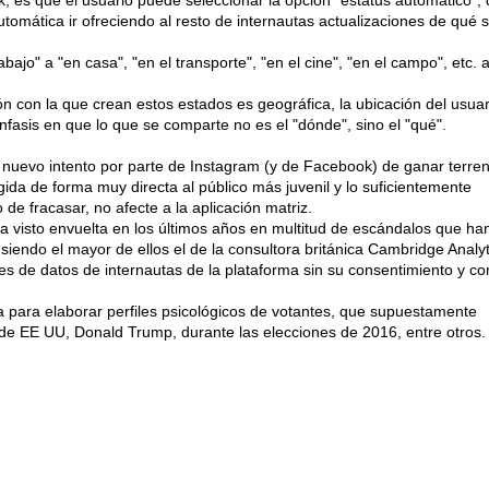
, es que el usuario puede seleccionar la opción "estatus automático",
utomática ir ofreciendo al resto de internautas actualizaciones de qué 
bajo" a "en casa", "en el transporte", "en el cine", "en el campo", etc. 
ón con la que crean estos estados es geográfica, la ubicación del usuar
énfasis en que lo que se comparte no es el "dónde", sino el "qué".
 nuevo intento por parte de Instagram (y de Facebook) de ganar terre
ida de forma muy directa al público más juvenil y lo suficientemente
e fracasar, no afecte a la aplicación matriz.
 visto envuelta en los últimos años en multitud de escándalos que ha
 siendo el mayor de ellos el de la consultora británica Cambridge Analyt
ones de datos de internautas de la plataforma sin su consentimiento y co
a para elaborar perfiles psicológicos de votantes, que supuestamente
de EE UU, Donald Trump, durante las elecciones de 2016, entre otros.