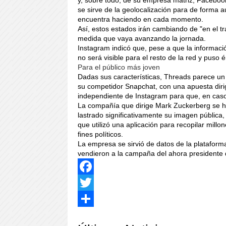
y, sobre todo, de su empresa matriz, Facebook
se sirve de la geolocalización para de forma a
encuentra haciendo en cada momento.
Así, estos estados irán cambiando de "en el tra
medida que vaya avanzando la jornada.
Instagram indicó que, pese a que la informaci
no será visible para el resto de la red y puso 
Para el público más joven
Dadas sus características, Threads parece un
su competidor Snapchat, con una apuesta dirig
independiente de Instagram para que, en caso d
La compañía que dirige Mark Zuckerberg se ha
lastrado significativamente su imagen pública,
que utilizó una aplicación para recopilar mill
fines políticos.
La empresa se sirvió de datos de la plataform
vendieron a la campaña del ahora presidente 
Facebook
Twitter
Share