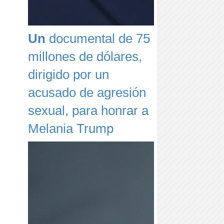
Un
documental de 75
millones de dólares,
dirigido por un
acusado de agresión
sexual, para honrar a
Melania Trump