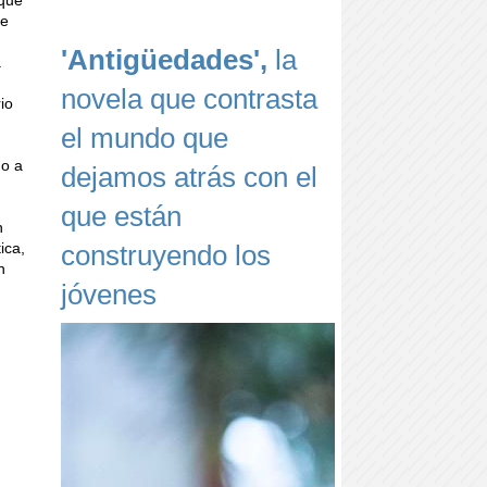
 que
se
'Antigüedades',
la
a
novela que contrasta
io
el mundo que
no a
dejamos atrás con el
que están
n
construyendo los
ica,
n
jóvenes