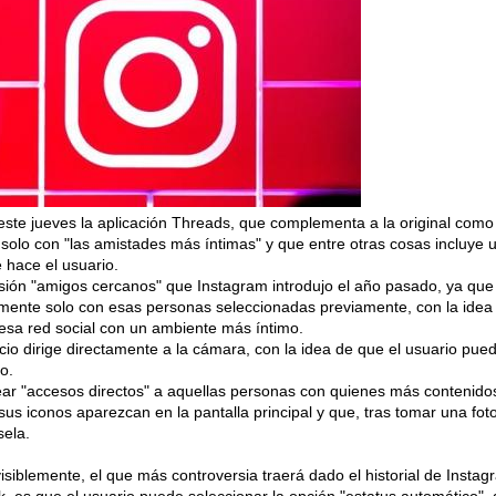
ste jueves la aplicación Threads, que complementa a la original como
solo con "las amistades más íntimas" y que entre otras cosas incluye 
 hace el usuario.
ión "amigos cercanos" que Instagram introdujo el año pasado, ya que
tamente solo con esas personas seleccionadas previamente, con la idea
 esa red social con un ambiente más íntimo.
nicio dirige directamente a la cámara, con la idea de que el usuario pue
o.
rear "accesos directos" a aquellas personas con quienes más contenido
s iconos aparezcan en la pantalla principal y que, tras tomar una foto
sela.
iblemente, el que más controversia traerá dado el historial de Instag