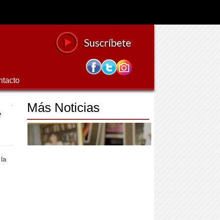
ntacto
Más Noticias
r
 la