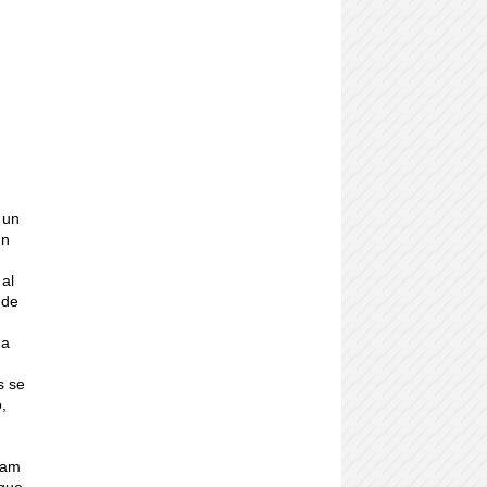
 un
un
 al
 de
da
s se
,
ram