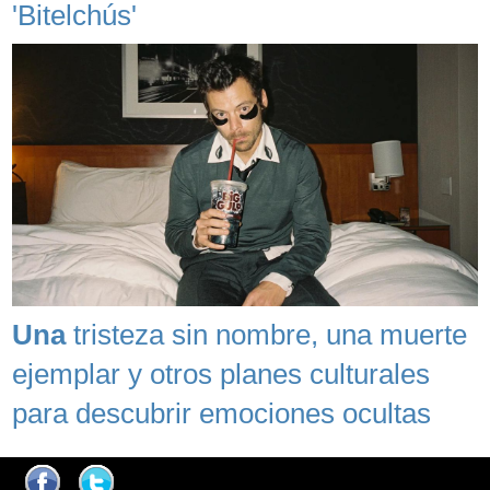
'Bitelchús'
Una
tristeza sin nombre, una muerte
ejemplar y otros planes culturales
para descubrir emociones ocultas