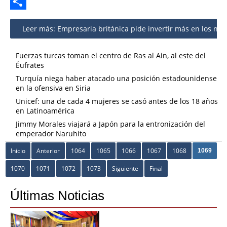
Twitter
Share
Leer más: Empresaria británica pide invertir más en los neg
Fuerzas turcas toman el centro de Ras al Ain, al este del
Éufrates
Turquía niega haber atacado una posición estadounidense
en la ofensiva en Siria
Unicef: una de cada 4 mujeres se casó antes de los 18 años
en Latinoamérica
Jimmy Morales viajará a Japón para la entronización del
emperador Naruhito
Inicio
Anterior
1064
1065
1066
1067
1068
1069
1070
1071
1072
1073
Siguiente
Final
Últimas Noticias