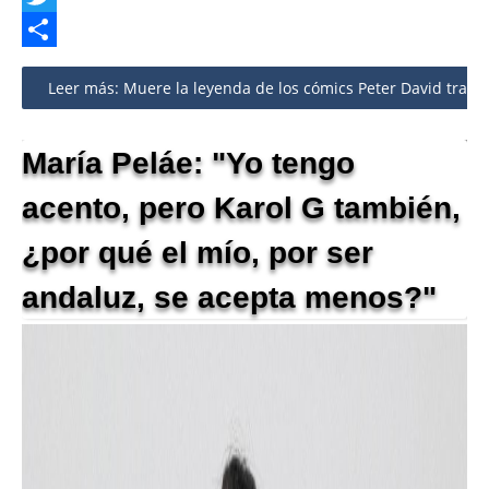
Twitter
Share
Leer más: Muere la leyenda de los cómics Peter David tras se
María Peláe: "Yo tengo
acento, pero Karol G también,
¿por qué el mío, por ser
andaluz, se acepta menos?"