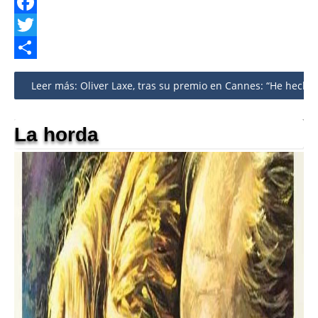
Facebook
Twitter
Share
Leer más: Oliver Laxe, tras su premio en Cannes: “He hecho ‘S
La horda