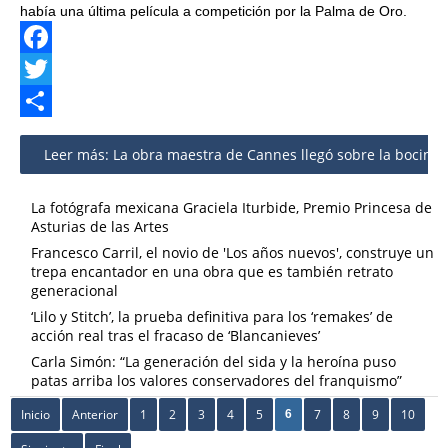
había una última película a competición por la Palma de Oro.
Facebook
Twitter
Share
Leer más: La obra maestra de Cannes llegó sobre la bocina, 
La fotógrafa mexicana Graciela Iturbide, Premio Princesa de
Asturias de las Artes
Francesco Carril, el novio de 'Los años nuevos', construye un
trepa encantador en una obra que es también retrato
generacional
‘Lilo y Stitch’, la prueba definitiva para los ‘remakes’ de
acción real tras el fracaso de ‘Blancanieves’
Carla Simón: “La generación del sida y la heroína puso
patas arriba los valores conservadores del franquismo”
Inicio
Anterior
1
2
3
4
5
7
8
9
10
6