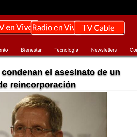
ento
Bienestar
Tecnología
Newsletters
Co
 condenan el asesinato de un
e reincorporación