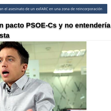
n el asesinato de un exFARC en una zona de reincorporación
un pacto PSOE-Cs y no entendería
sta