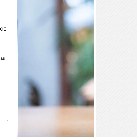
PSOE
cas