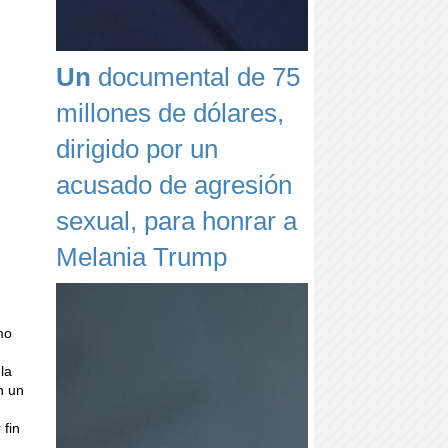
Un
documental de 75
millones de dólares,
dirigido por un
acusado de agresión
sexual, para honrar a
Melania Trump
mo
la
n un
 fin