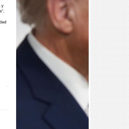
 y
s",
idad