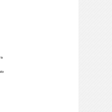
ra
ato