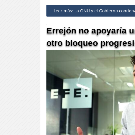
Share
Leer más: La ONU y el Gobierno condena
Errejón no apoyaría 
otro bloqueo progresi