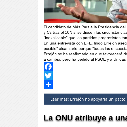
El candidato de Más País a la Presidencia del
y Cs tras el 10N si se diesen las circunstanc
"inexplicable" que los partidos progresistas 
En una entrevista con EFE, Íñigo Errejón aseg
posible" alcanzarlo porque "todas las encuest
Errejón se ha reafirmado en que favorecerá d
a cambio, pero ha pedido al PSOE y a Unidas
Facebook
Twitter
Share
Leer más: Errejón no apoyaría un pacto 
La ONU atribuye a una