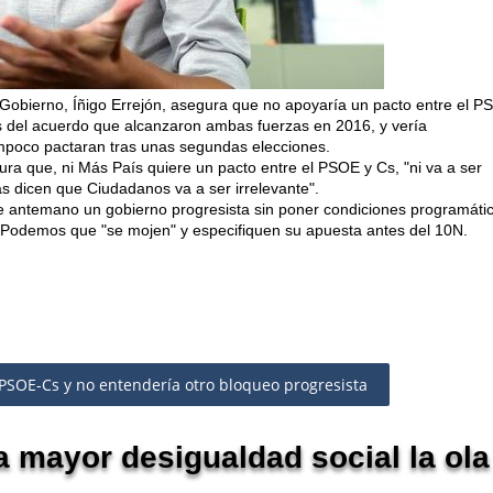
 Gobierno, Íñigo Errejón, asegura que no apoyaría un pacto entre el 
ias del acuerdo que alcanzaron ambas fuerzas en 2016, y vería
tampoco pactaran tras unas segundas elecciones.
ura que, ni Más País quiere un pacto entre el PSOE y Cs, "ni va a ser
as dicen que Ciudadanos va a ser irrelevante".
e antemano un gobierno progresista sin poner condiciones programáti
 Podemos que "se mojen" y especifiquen su apuesta antes del 10N.
PSOE-Cs y no entendería otro bloqueo progresista
 mayor desigualdad social la ola