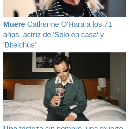
Muere
Catherine O'Hara a los 71
años, actriz de 'Solo en casa' y
'Bitelchús'
Una
tristeza sin nombre, una muerte