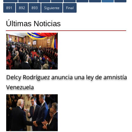
891
892
893
Siguiente
Final
Últimas Noticias
Delcy Rodríguez anuncia una ley de amnistía g
Venezuela