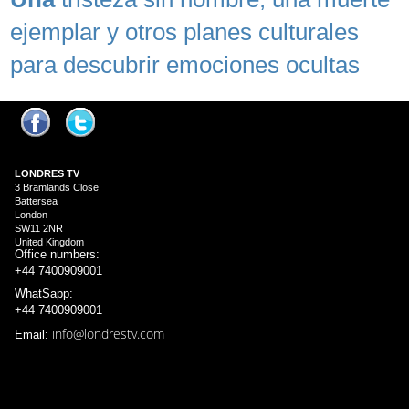
ejemplar y otros planes culturales
para descubrir emociones ocultas
LONDRES
TV
3 Bramlands Close
Battersea
London
SW11 2NR
United Kingdom
Office numbers:
+44 7400909001
WhatSapp:
+44 7400909001
info@londrestv.com
Email: