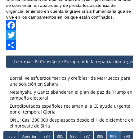
se conviertan en apátridas y de prestarles asistencia de
urgencia, teniendo en cuenta la grave crisis humanitaria que se
vive en los campamentos en los que están confinados.
Facebook
Twitter
Share
Leer más: El Consejo de Europa pide la repatriación urgente 
Borrell ve esfuerzos "serios y creíbles" de Marruecos para
una solución en Sahara
Netanyahu y Gantz abanderan el plan de paz de Trump en
campaña electoral
Eurodiputados españoles reclaman a la CE ayuda urgente
por el temporal Gloria
ONU: Casi 390.000 desplazados desde el 1 de diciembre en
el noroeste de Siria
Inicio
Anterior
884
885
886
887
888
890
889