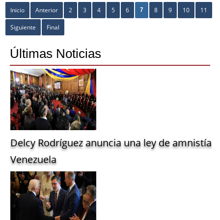
Inicio
Anterior
2
3
4
5
6
8
9
10
11
7
Siguiente
Final
Últimas Noticias
Delcy Rodríguez anuncia una ley de amnistía g
Venezuela